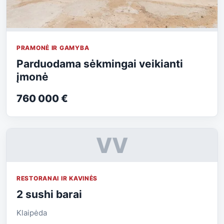
PRAMONĖ IR GAMYBA
Parduodama sėkmingai veikianti
įmonė
760 000 €
VV
RESTORANAI IR KAVINĖS
2 sushi barai
Klaipėda