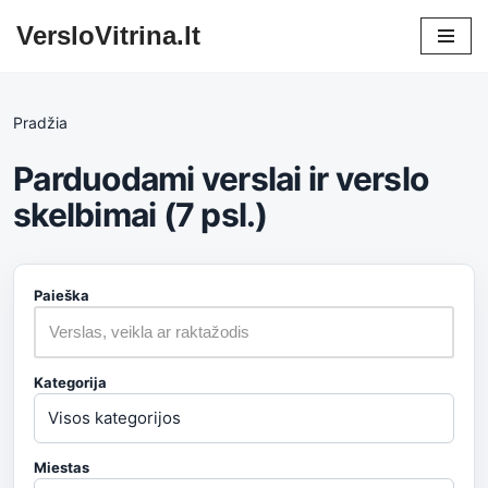
VersloVitrina.lt
Skip
to
content
Pradžia
Parduodami verslai ir verslo
skelbimai (7 psl.)
Paieška
Kategorija
Miestas