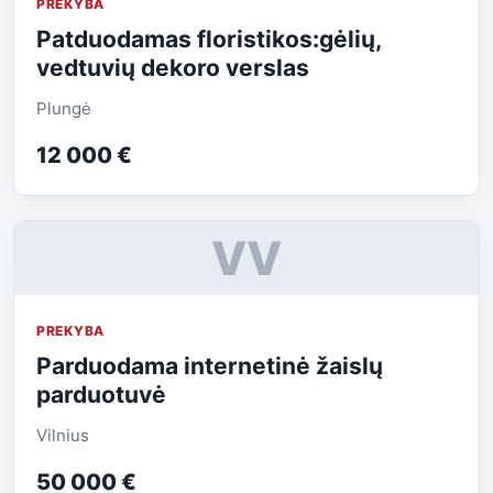
PREKYBA
Patduodamas floristikos:gėlių,
vedtuvių dekoro verslas
Plungė
12 000 €
VV
PREKYBA
Parduodama internetinė žaislų
parduotuvė
Vilnius
50 000 €