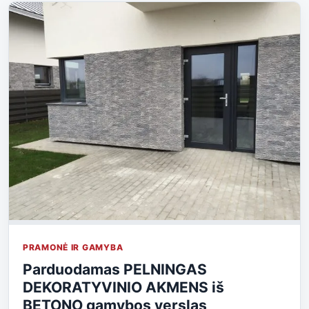
PRAMONĖ IR GAMYBA
Parduodamas PELNINGAS
DEKORATYVINIO AKMENS iš
BETONO gamybos verslas