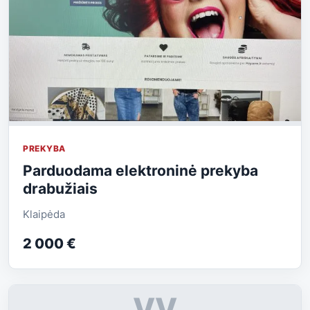
PREKYBA
Parduodama elektroninė prekyba
drabužiais
Klaipėda
2 000 €
VV