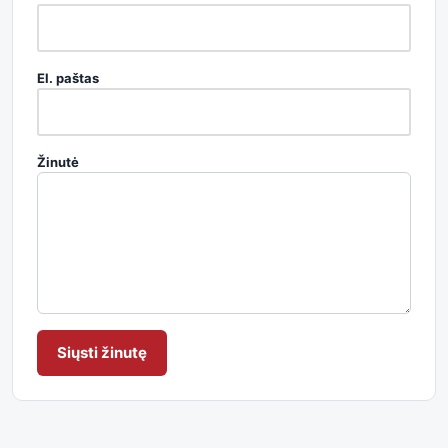
El. paštas
Žinutė
Siųsti žinutę