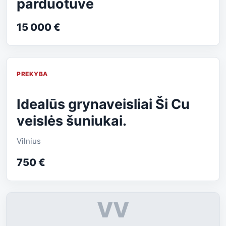
parduotuvė
15 000 €
PREKYBA
Idealūs grynaveisliai Ši Cu
veislės šuniukai.
Vilnius
750 €
VV