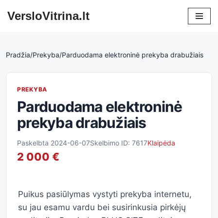
VersloVitrina.lt
Skip
to
content
Pradžia
/
Prekyba
/
Parduodama elektroninė prekyba drabužiais
PREKYBA
Parduodama elektroninė
prekyba drabužiais
Paskelbta 2024-06-07
Skelbimo ID: 7617
Klaipėda
2 000 €
Puikus pasiūlymas vystyti prekyba internetu,
su jau esamu vardu bei susirinkusia pirkėjų