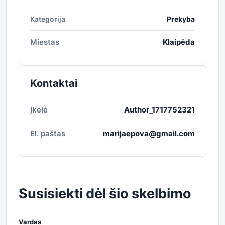
Kategorija
Prekyba
Miestas
Klaipėda
Kontaktai
Įkėlė
Author_1717752321
El. paštas
marijaepova@gmail.com
Susisiekti dėl šio skelbimo
Vardas