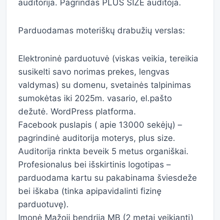
auditorija. Pagrindas PLUS SIZE auditoja.
Parduodamas moteriškų drabužių verslas:
Elektroninė parduotuvė (viskas veikia, tereikia
susikelti savo norimas prekes, lengvas
valdymas) su domenu, svetainės talpinimas
sumokėtas iki 2025m. vasario, el.pašto
dežutė. WordPress platforma.
Facebook puslapis ( apie 13000 sekėjų) –
pagrindinė auditorija moterys, plus size.
Auditorija rinkta beveik 5 metus organiškai.
Profesionalus bei išskirtinis logotipas –
parduodama kartu su pakabinama šviesdeže
bei iškaba (tinka apipavidalinti fizinę
parduotuvę).
Įmonė Mažoji bendrija MB (2 metai veikianti)