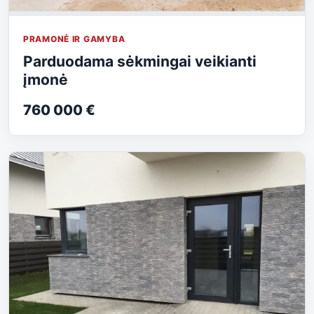
PRAMONĖ IR GAMYBA
Parduodama sėkmingai veikianti
įmonė
760 000 €