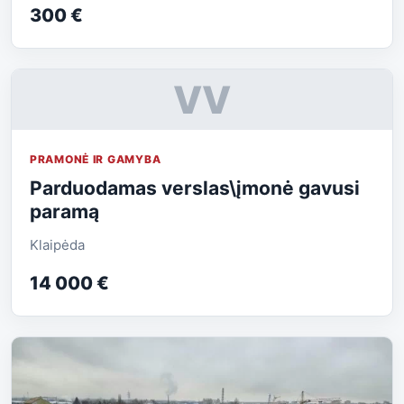
300 €
VV
PRAMONĖ IR GAMYBA
Parduodamas verslas\įmonė gavusi
paramą
Klaipėda
14 000 €