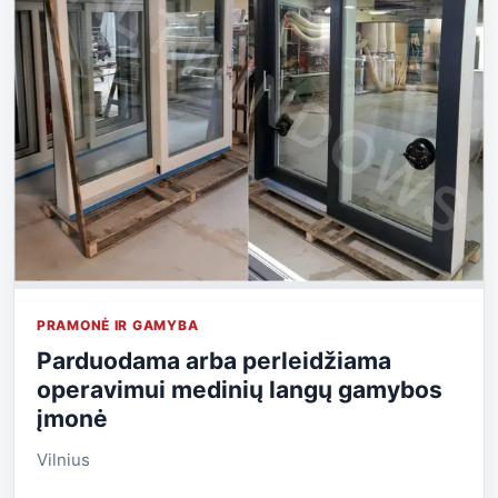
PRAMONĖ IR GAMYBA
Parduodama arba perleidžiama
operavimui medinių langų gamybos
įmonė
Vilnius