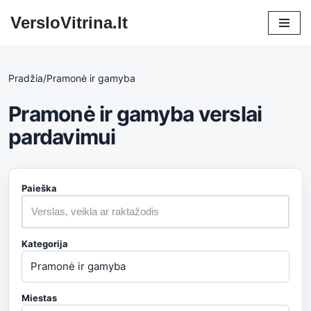
VersloVitrina.lt
Skip
to
content
Pradžia
/
Pramonė ir gamyba
Pramonė ir gamyba verslai
pardavimui
Paieška
Kategorija
Miestas