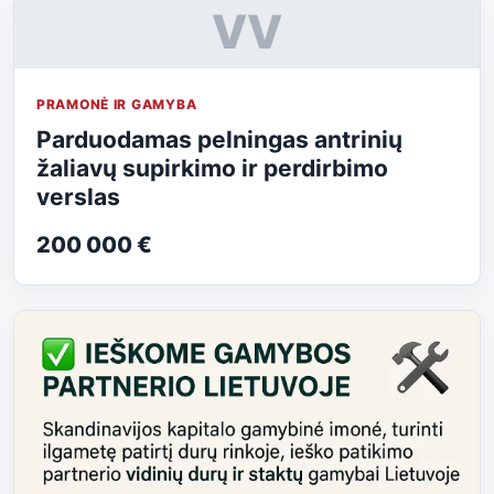
VV
PRAMONĖ IR GAMYBA
Parduodamas pelningas antrinių
žaliavų supirkimo ir perdirbimo
verslas
200 000 €