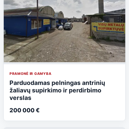
PRAMONĖ IR GAMYBA
Parduodamas pelningas antrinių
žaliavų supirkimo ir perdirbimo
verslas
200 000 €