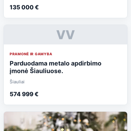
135 000 €
VV
PRAMONĖ IR GAMYBA
Parduodama metalo apdirbimo
įmonė Šiauliuose.
Šiauliai
574 999 €