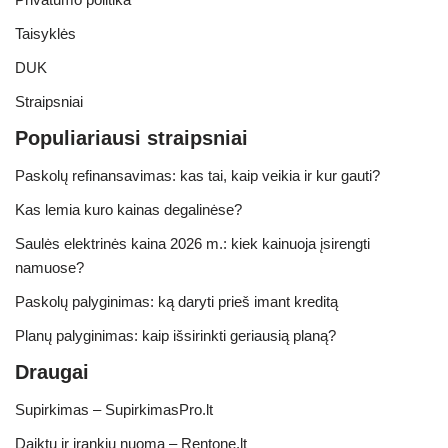
Taisyklės
DUK
Straipsniai
Populiariausi straipsniai
Paskolų refinansavimas: kas tai, kaip veikia ir kur gauti?
Kas lemia kuro kainas degalinėse?
Saulės elektrinės kaina 2026 m.: kiek kainuoja įsirengti
namuose?
Paskolų palyginimas: ką daryti prieš imant kreditą
Planų palyginimas: kaip išsirinkti geriausią planą?
Draugai
Supirkimas – SupirkimasPro.lt
Daiktų ir įrankių nuoma – Rentone.lt