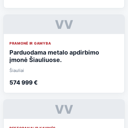
VV
PRAMONĖ IR GAMYBA
Parduodama metalo apdirbimo
įmonė Šiauliuose.
Šiauliai
574 999 €
VV