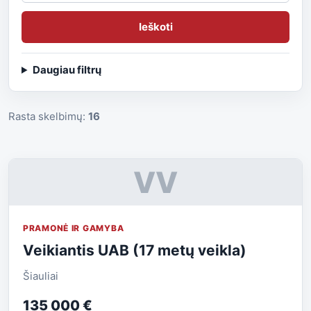
Ieškoti
Daugiau filtrų
Rasta skelbimų:
16
VV
PRAMONĖ IR GAMYBA
Veikiantis UAB (17 metų veikla)
Šiauliai
135 000 €