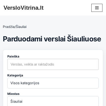
VersloVitrina.lt
Skip
to
content
Pradžia
/
Šiauliai
Parduodami verslai Šiauliuose
Paieška
Kategorija
Miestas