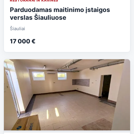
RESTORANAI IR KAVINĖS
Parduodamas maitinimo įstaigos
verslas Šiauliuose
Šiauliai
17 000 €