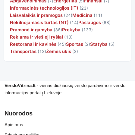
Apgyvendinimas
Energetika
Finansai
(7)
(5)
(7)
Informacinės technologijos (IT)
(23)
Laisvalaikis ir pramogos
Medicina
(24)
(11)
Nekilnojamasis turtas (NT)
Paslaugos
(14)
(68)
Pramonė ir gamyba
Prekyba
(36)
(133)
Reklama ir viešieji ryšiai
(10)
Restoranai ir kavinės
Sportas
Statyba
(45)
(2)
(5)
Transportas
Žemės ūkis
(13)
(3)
VersloVitrina.lt
- vienas didžiausių verslo pardavimo ir verslo
informacijos portalų Lietuvoje.
Nuorodos
Apie mus
Privatumo politika