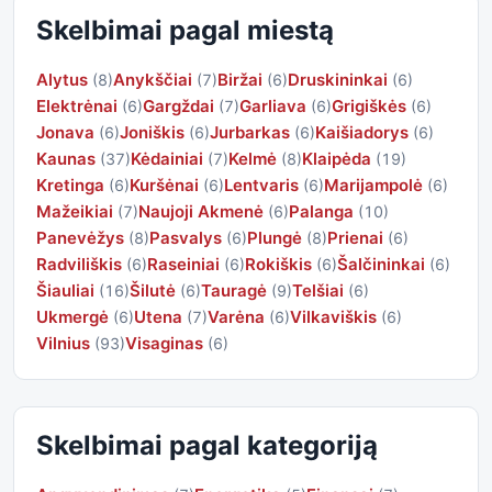
Skelbimai pagal miestą
Alytus
Anykščiai
Biržai
Druskininkai
(8)
(7)
(6)
(6)
Elektrėnai
Gargždai
Garliava
Grigiškės
(6)
(7)
(6)
(6)
Jonava
Joniškis
Jurbarkas
Kaišiadorys
(6)
(6)
(6)
(6)
Kaunas
Kėdainiai
Kelmė
Klaipėda
(37)
(7)
(8)
(19)
Kretinga
Kuršėnai
Lentvaris
Marijampolė
(6)
(6)
(6)
(6)
Mažeikiai
Naujoji Akmenė
Palanga
(7)
(6)
(10)
Panevėžys
Pasvalys
Plungė
Prienai
(8)
(6)
(8)
(6)
Radviliškis
Raseiniai
Rokiškis
Šalčininkai
(6)
(6)
(6)
(6)
Šiauliai
Šilutė
Tauragė
Telšiai
(16)
(6)
(9)
(6)
Ukmergė
Utena
Varėna
Vilkaviškis
(6)
(7)
(6)
(6)
Vilnius
Visaginas
(93)
(6)
Skelbimai pagal kategoriją