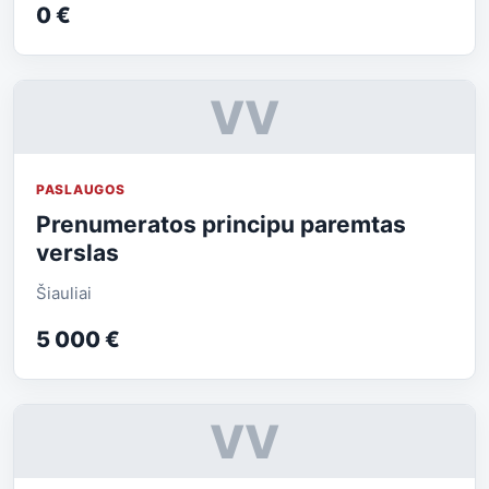
0 €
VV
PASLAUGOS
Prenumeratos principu paremtas
verslas
Šiauliai
5 000 €
VV