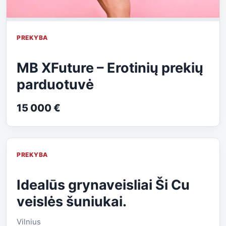
PREKYBA
MB XFuture – Erotinių prekių
parduotuvė
15 000 €
PREKYBA
Idealūs grynaveisliai Ši Cu
veislės šuniukai.
Vilnius