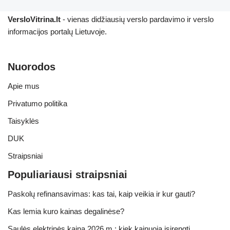
VersloVitrina.lt
- vienas didžiausių verslo pardavimo ir verslo
informacijos portalų Lietuvoje.
Nuorodos
Apie mus
Privatumo politika
Taisyklės
DUK
Straipsniai
Populiariausi straipsniai
Paskolų refinansavimas: kas tai, kaip veikia ir kur gauti?
Kas lemia kuro kainas degalinėse?
Saulės elektrinės kaina 2026 m.: kiek kainuoja įsirengti