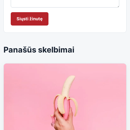
Siųsti žinutę
Panašūs skelbimai