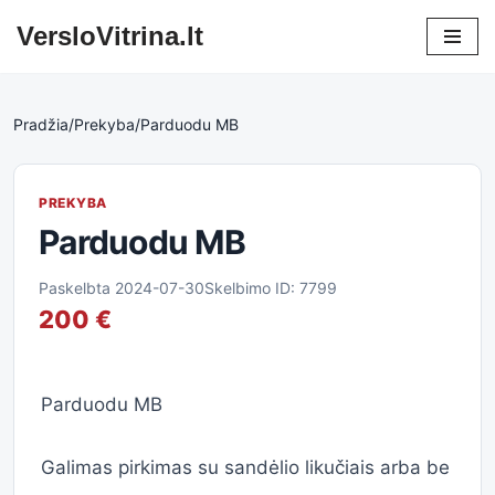
VersloVitrina.lt
Skip
to
content
Pradžia
/
Prekyba
/
Parduodu MB
PREKYBA
Parduodu MB
Paskelbta 2024-07-30
Skelbimo ID: 7799
200 €
Parduodu MB
Galimas pirkimas su sandėlio likučiais arba be