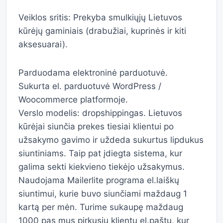
Veiklos sritis: Prekyba smulkiųjų Lietuvos
kūrėjų gaminiais (drabužiai, kuprinės ir kiti
aksesuarai).
Parduodama elektroninė parduotuvė.
Sukurta el. parduotuvė WordPress /
Woocommerce platformoje.
Verslo modelis: dropshippingas. Lietuvos
kūrėjai siunčia prekes tiesiai klientui po
užsakymo gavimo ir uždeda sukurtus lipdukus
siuntiniams. Taip pat įdiegta sistema, kur
galima sekti kiekvieno tiekėjo užsakymus.
Naudojama Mailerlite programa el.laiškų
siuntimui, kurie buvo siunčiami maždaug 1
kartą per mėn. Turime sukaupę maždaug
1000 pas mus pirkusių klientų el.paštų, kur