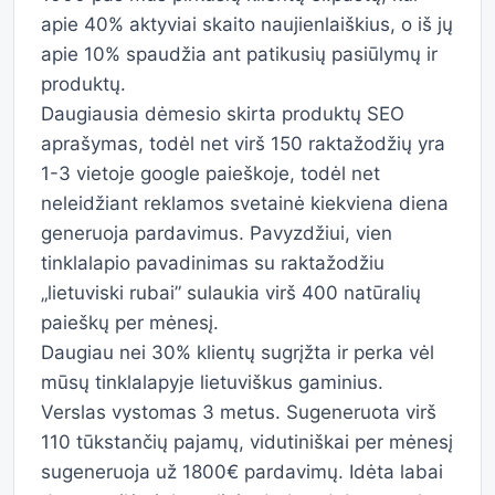
apie 40% aktyviai skaito naujienlaiškius, o iš jų
apie 10% spaudžia ant patikusių pasiūlymų ir
produktų.
Daugiausia dėmesio skirta produktų SEO
aprašymas, todėl net virš 150 raktažodžių yra
1-3 vietoje google paieškoje, todėl net
neleidžiant reklamos svetainė kiekviena diena
generuoja pardavimus. Pavyzdžiui, vien
tinklalapio pavadinimas su raktažodžiu
„lietuviski rubai” sulaukia virš 400 natūralių
paieškų per mėnesį.
Daugiau nei 30% klientų sugrįžta ir perka vėl
mūsų tinklalapyje lietuviškus gaminius.
Verslas vystomas 3 metus. Sugeneruota virš
110 tūkstančių pajamų, vidutiniškai per mėnesį
sugeneruoja už 1800€ pardavimų. Idėta labai