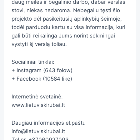
daug meilės ir begalinio darbo, dabar verslas
stovi, niekas nedaroma. Nebegaliu tęsti šio
projekto dėl pasikeitusių aplinkybių šeimoje,
todėl parduodu kartu su visa informacija, kuri
gali būti reikalinga Jums norint sėkmingai
vystyti šį verslą toliau.
Socialiniai tinklai:
+ Instagram (643 folow)
+ Facebook (10584 like)
Internetinė svetainė:
www.lietuviskirubai.lt
Daugiau informacijos el.paštu
info@lietuviskirubai.lt
Tel nr. +37060927003