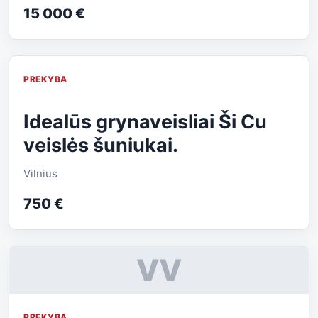
15 000 €
PREKYBA
Idealūs grynaveisliai Ši Cu
veislės šuniukai.
Vilnius
750 €
VV
PREKYBA