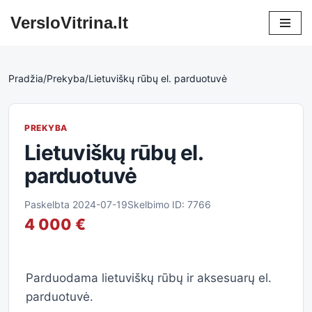
VersloVitrina.lt
Skip
to
content
Pradžia
/
Prekyba
/
Lietuviškų rūbų el. parduotuvė
PREKYBA
Lietuviškų rūbų el.
parduotuvė
Paskelbta 2024-07-19
Skelbimo ID: 7766
4 000 €
Parduodama lietuviškų rūbų ir aksesuarų el.
parduotuvė.