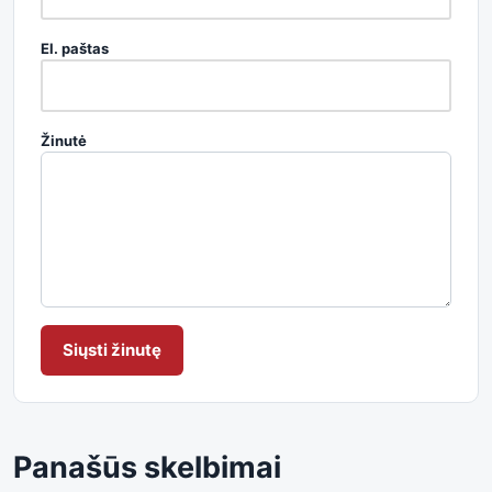
El. paštas
Žinutė
Siųsti žinutę
Panašūs skelbimai