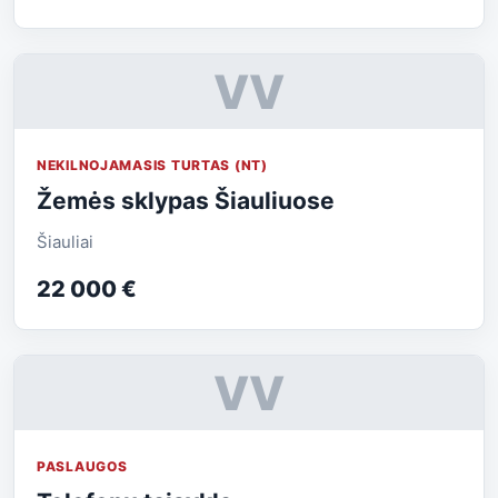
VV
NEKILNOJAMASIS TURTAS (NT)
Žemės sklypas Šiauliuose
Šiauliai
22 000 €
VV
PASLAUGOS