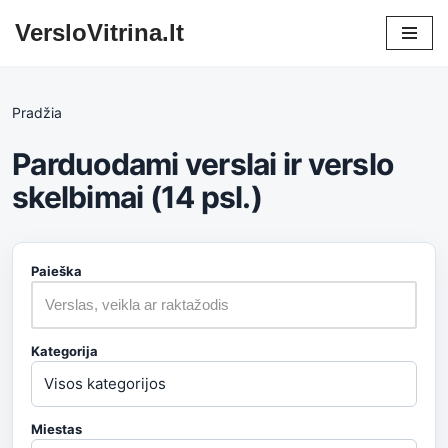
VersloVitrina.lt
Skip
to
content
Pradžia
Parduodami verslai ir verslo
skelbimai (14 psl.)
Paieška
Kategorija
Miestas