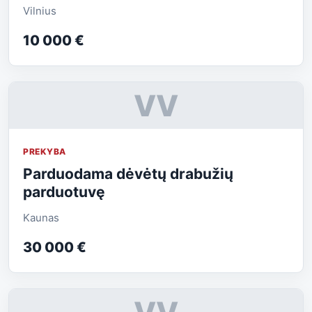
Vilnius
10 000 €
VV
PREKYBA
Parduodama dėvėtų drabužių
parduotuvę
Kaunas
30 000 €