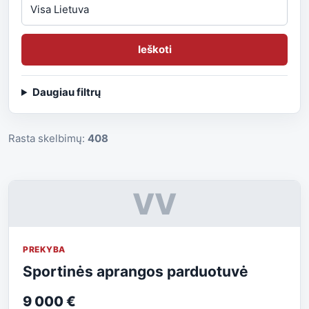
Ieškoti
Daugiau filtrų
Rasta skelbimų:
408
VV
PREKYBA
Sportinės aprangos parduotuvė
9 000 €