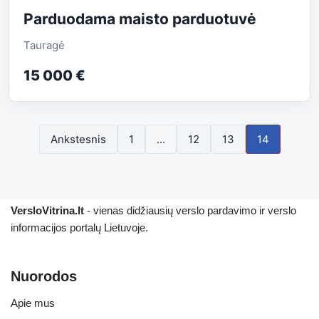
Parduodama maisto parduotuvė
Tauragė
15 000 €
Ankstesnis
1
…
12
13
14
VersloVitrina.lt
- vienas didžiausių verslo pardavimo ir verslo
informacijos portalų Lietuvoje.
Nuorodos
Apie mus