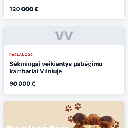
120 000 €
VV
PASLAUGOS
Sėkmingai veikiantys pabėgimo
kambariai Vilniuje
90 000 €