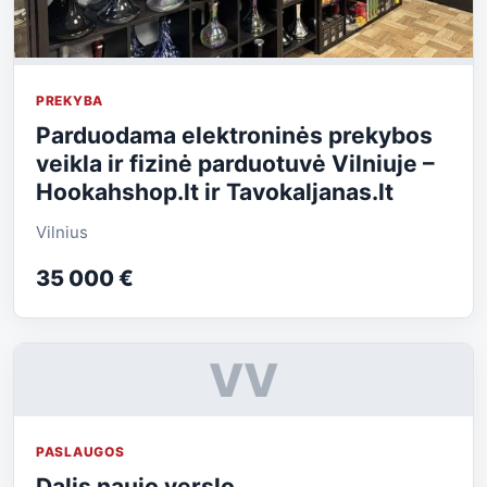
PREKYBA
Parduodama elektroninės prekybos
veikla ir fizinė parduotuvė Vilniuje –
Hookahshop.lt ir Tavokaljanas.lt
Vilnius
35 000 €
VV
PASLAUGOS
Dalis naujo verslo