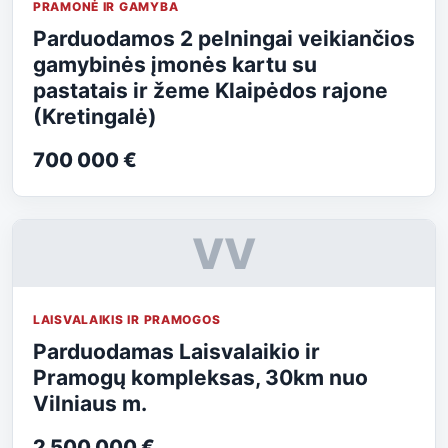
PRAMONĖ IR GAMYBA
Parduodamos 2 pelningai veikiančios
gamybinės įmonės kartu su
pastatais ir žeme Klaipėdos rajone
(Kretingalė)
700 000 €
VV
LAISVALAIKIS IR PRAMOGOS
Parduodamas Laisvalaikio ir
Pramogų kompleksas, 30km nuo
Vilniaus m.
2 500 000 €