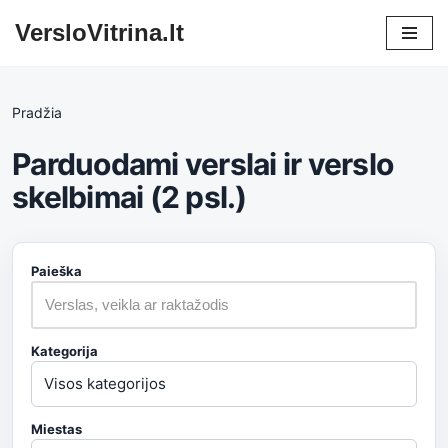
VersloVitrina.lt
Skip
to
content
Pradžia
Parduodami verslai ir verslo
skelbimai (2 psl.)
Paieška
Kategorija
Miestas