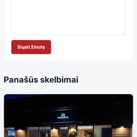
Siųsti žinutę
Panašūs skelbimai