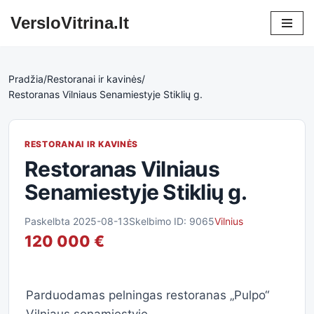
VersloVitrina.lt
Skip
to
content
Pradžia
/
Restoranai ir kavinės
/
Restoranas Vilniaus Senamiestyje Stiklių g.
RESTORANAI IR KAVINĖS
Restoranas Vilniaus
Senamiestyje Stiklių g.
Paskelbta 2025-08-13
Skelbimo ID: 9065
Vilnius
120 000 €
Parduodamas pelningas restoranas „Pulpo“