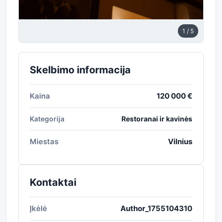
1
/ 5
Skelbimo informacija
Kaina
120 000 €
Kategorija
Restoranai ir kavinės
Miestas
Vilnius
Kontaktai
Įkėlė
Author_1755104310