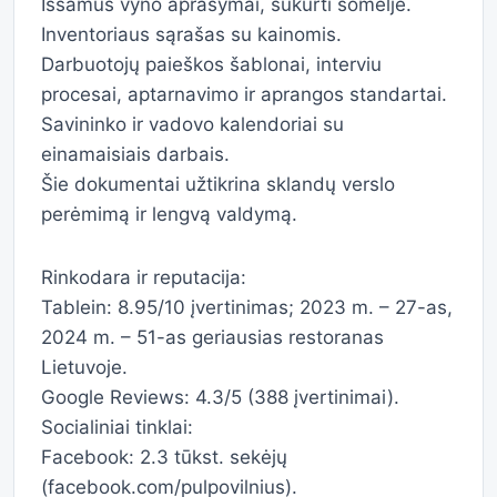
Išsamūs vyno aprašymai, sukurti someljė.
Inventoriaus sąrašas su kainomis.
Darbuotojų paieškos šablonai, interviu
procesai, aptarnavimo ir aprangos standartai.
Savininko ir vadovo kalendoriai su
einamaisiais darbais.
Šie dokumentai užtikrina sklandų verslo
perėmimą ir lengvą valdymą.
Rinkodara ir reputacija:
Tablein: 8.95/10 įvertinimas; 2023 m. – 27-as,
2024 m. – 51-as geriausias restoranas
Lietuvoje.
Google Reviews: 4.3/5 (388 įvertinimai).
Socialiniai tinklai:
Facebook: 2.3 tūkst. sekėjų
(facebook.com/pulpovilnius).