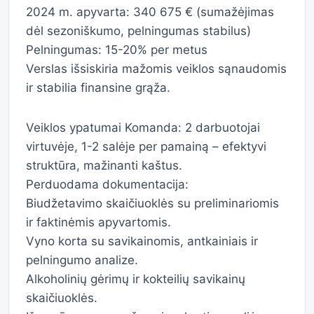
2024 m. apyvarta: 340 675 € (sumažėjimas
dėl sezoniškumo, pelningumas stabilus)
Pelningumas: 15-20% per metus
Verslas išsiskiria mažomis veiklos sąnaudomis
ir stabilia finansine grąža.
Veiklos ypatumai Komanda: 2 darbuotojai
virtuvėje, 1-2 salėje per pamainą – efektyvi
struktūra, mažinanti kaštus.
Perduodama dokumentacija:
Biudžetavimo skaičiuoklės su preliminariomis
ir faktinėmis apyvartomis.
Vyno korta su savikainomis, antkainiais ir
pelningumo analize.
Alkoholinių gėrimų ir kokteilių savikainų
skaičiuoklės.