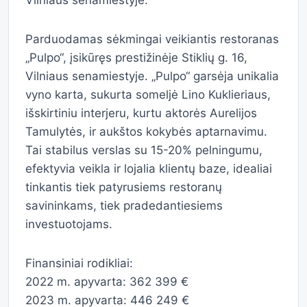
Vilniaus senamiestyje.
Parduodamas sėkmingai veikiantis restoranas
„Pulpo“, įsikūręs prestižinėje Stiklių g. 16,
Vilniaus senamiestyje. „Pulpo“ garsėja unikalia
vyno karta, sukurta someljė Lino Kuklieriaus,
išskirtiniu interjeru, kurtu aktorės Aurelijos
Tamulytės, ir aukštos kokybės aptarnavimu.
Tai stabilus verslas su 15-20% pelningumu,
efektyvia veikla ir lojalia klientų baze, idealiai
tinkantis tiek patyrusiems restoranų
savininkams, tiek pradedantiesiems
investuotojams.
Finansiniai rodikliai:
2022 m. apyvarta: 362 399 €
2023 m. apyvarta: 446 249 €