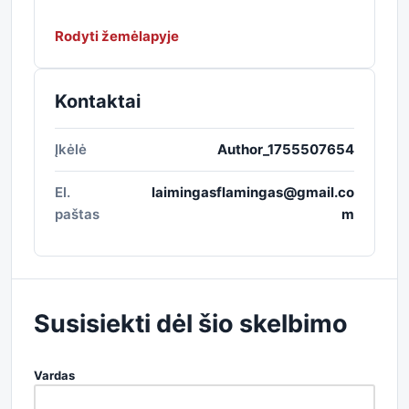
Rodyti žemėlapyje
Kontaktai
Įkėlė
Author_1755507654
El.
laimingasflamingas@gmail.co
paštas
m
Susisiekti dėl šio skelbimo
Vardas