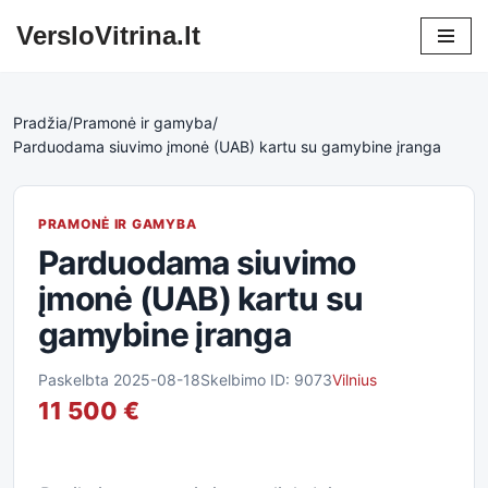
VersloVitrina.lt
Skip
to
content
Pradžia
/
Pramonė ir gamyba
/
Parduodama siuvimo įmonė (UAB) kartu su gamybine įranga
PRAMONĖ IR GAMYBA
Parduodama siuvimo
įmonė (UAB) kartu su
gamybine įranga
Paskelbta 2025-08-18
Skelbimo ID: 9073
Vilnius
11 500 €