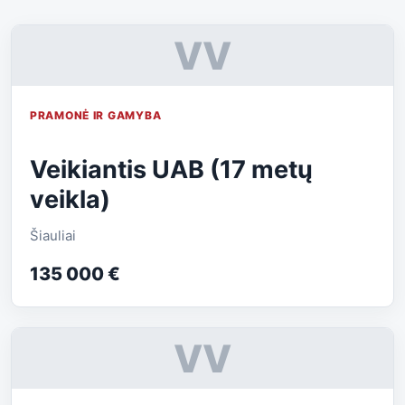
VV
PRAMONĖ IR GAMYBA
Veikiantis UAB (17 metų
veikla)
Šiauliai
135 000 €
VV