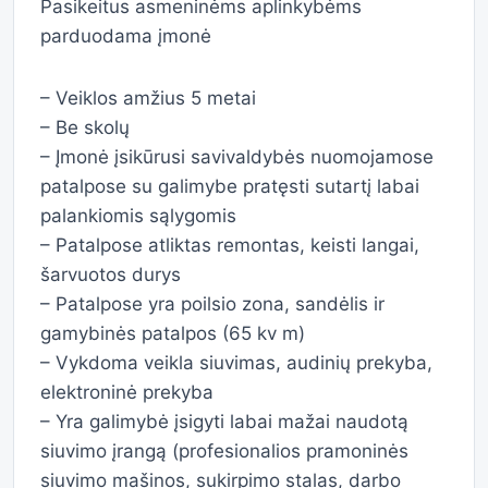
Pasikeitus asmeninėms aplinkybėms
parduodama įmonė
– Veiklos amžius 5 metai
– Be skolų
– Įmonė įsikūrusi savivaldybės nuomojamose
patalpose su galimybe pratęsti sutartį labai
palankiomis sąlygomis
– Patalpose atliktas remontas, keisti langai,
šarvuotos durys
– Patalpose yra poilsio zona, sandėlis ir
gamybinės patalpos (65 kv m)
– Vykdoma veikla siuvimas, audinių prekyba,
elektroninė prekyba
– Yra galimybė įsigyti labai mažai naudotą
siuvimo įrangą (profesionalios pramoninės
siuvimo mašinos, sukirpimo stalas, darbo