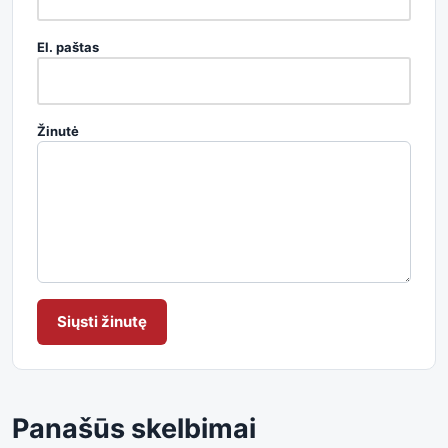
El. paštas
Žinutė
Siųsti žinutę
Panašūs skelbimai