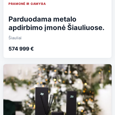
PRAMONĖ IR GAMYBA
Parduodama metalo
apdirbimo įmonė Šiauliuose.
Šiauliai
574 999 €