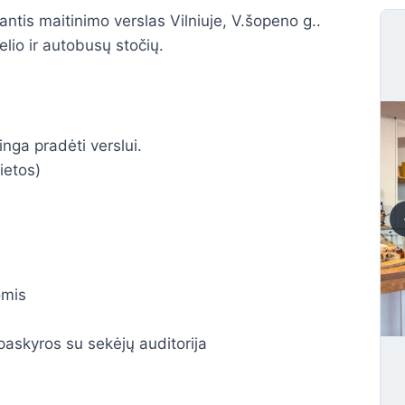
is maitinimo verslas Vilniuje, V.šopeno g..
kelio ir autobusų stočių.
inga pradėti verslui.
ietos)
omis
paskyros su sekėjų auditorija