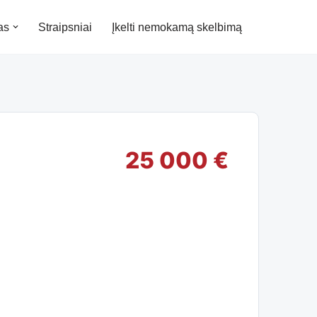
as
Straipsniai
Įkelti nemokamą skelbimą
25 000 €