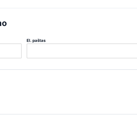
mo
El. paštas