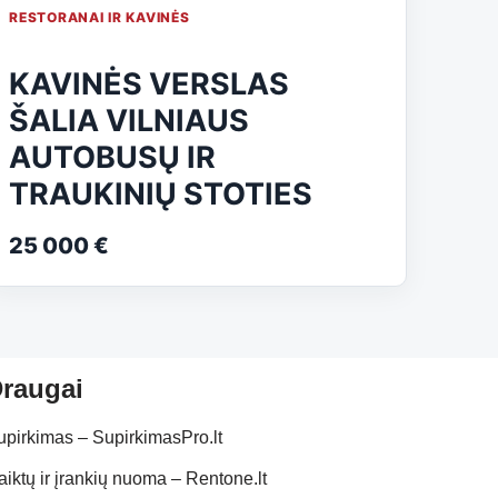
RESTORANAI IR KAVINĖS
KAVINĖS VERSLAS
ŠALIA VILNIAUS
AUTOBUSŲ IR
TRAUKINIŲ STOTIES
25 000 €
raugai
upirkimas – SupirkimasPro.lt
aiktų ir įrankių nuoma – Rentone.lt