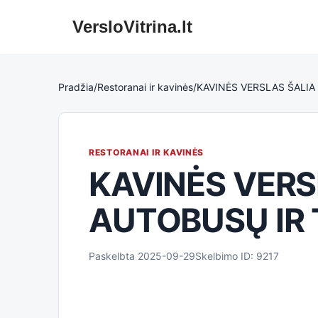
VersloVitrina.lt
Skip
to
content
Pradžia
/
Restoranai ir kavinės
/
KAVINĖS VERSLAS ŠALIA
RESTORANAI IR KAVINĖS
KAVINĖS VERS
AUTOBUSŲ IR 
Paskelbta 2025-09-29
Skelbimo ID: 9217