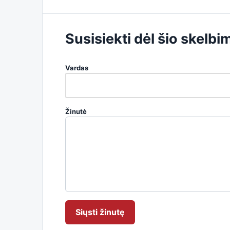
Susisiekti dėl šio skelbi
Vardas
Žinutė
Siųsti žinutę