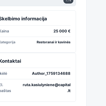
1
/ 4
Skelbimo informacija
Kaina
25 000 €
Kategorija
Restoranai ir kavinės
Kontaktai
Įkėlė
Author_1759134688
El.
ruta.kasiulyniene@capital
paštas
.lt