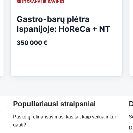
RESTORANAI IR KAVINĖS
Gastro-barų plėtra
Ispanijoje: HoReCa + NT
350 000 €
Populiariausi straipsniai
D
.
Paskolų refinansavimas: kas tai, kaip veikia ir kur
S
gauti?
D