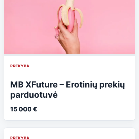
PREKYBA
MB XFuture – Erotinių prekių
parduotuvė
15 000 €
PREKYBA