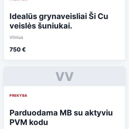
Idealūs grynaveisliai Ši Cu
veislės šuniukai.
Vilnius
750 €
VV
PREKYBA
Parduodama MB su aktyviu
PVM kodu