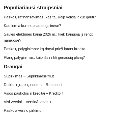
Populiariausi straipsniai
Paskolų refinansavimas: kas tai, kaip veikia ir kur gauti?
Kas lemia kuro kainas degalinėse?
Saulės elektrinės kaina 2026 m.: kiek kainuoja įsirengti
namuose?
Paskolų palyginimas: ką daryti prieš imant kreditą
Planų palyginimas: kaip išsirinkti geriausią planą?
Draugai
Supirkimas – SupirkimasPro.lt
Daiktų ir įrankių nuoma – Rentone.lt
Visos paskolos ir kreditai – Kredito.lt
Visi verslai – VersloAtlasas.lt
Paskola verslo pirkimui