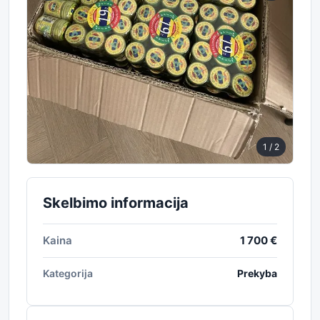
1
/ 2
Skelbimo informacija
Kaina
1 700 €
Kategorija
Prekyba