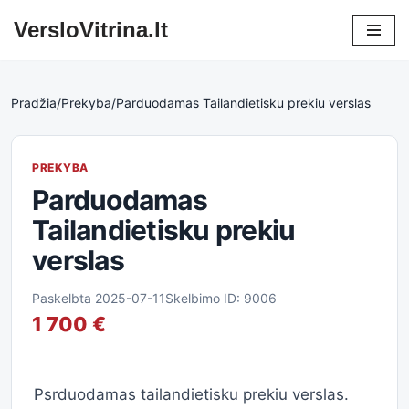
VersloVitrina.lt
Skip
to
content
Pradžia
/
Prekyba
/
Parduodamas Tailandietisku prekiu verslas
PREKYBA
Parduodamas
Tailandietisku prekiu
verslas
Paskelbta 2025-07-11
Skelbimo ID: 9006
1 700 €
Psrduodamas tailandietisku prekiu verslas.