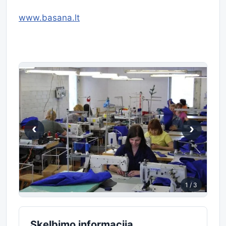
www.basana.lt
‹
›
1
/ 3
Skelbimo informacija