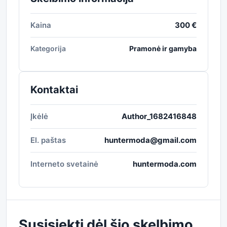
Kaina
300 €
Kategorija
Pramonė ir gamyba
Kontaktai
Įkėlė
Author_1682416848
El. paštas
huntermoda@gmail.com
Interneto svetainė
huntermoda.com
Susisiekti dėl šio skelbimo