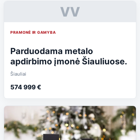
VV
PRAMONĖ IR GAMYBA
Parduodama metalo
apdirbimo įmonė Šiauliuose.
Šiauliai
574 999 €