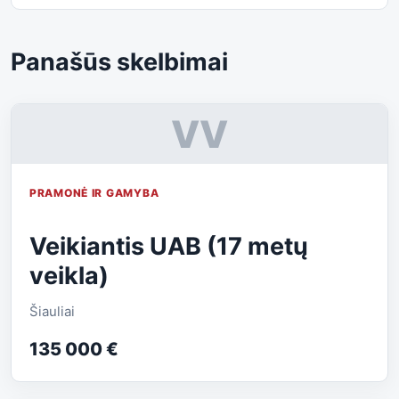
Panašūs skelbimai
VV
PRAMONĖ IR GAMYBA
Veikiantis UAB (17 metų
veikla)
Šiauliai
135 000 €