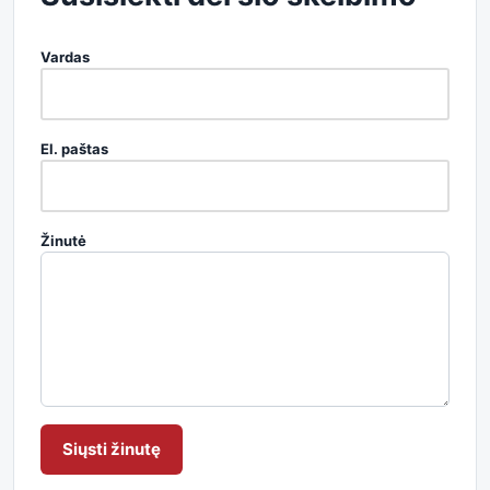
Vardas
El. paštas
Žinutė
Siųsti žinutę