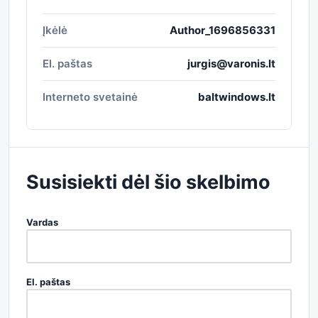
Įkėlė
Author_1696856331
El. paštas
jurgis@varonis.lt
Interneto svetainė
baltwindows.lt
Susisiekti dėl šio skelbimo
Vardas
El. paštas