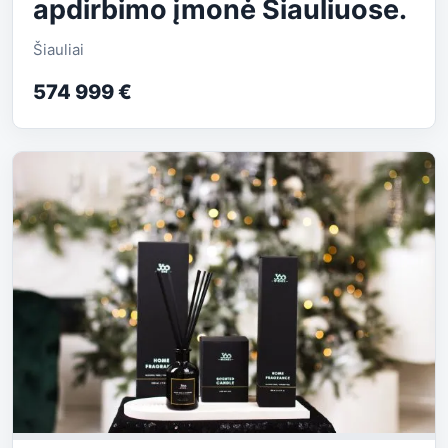
apdirbimo įmonė Šiauliuose.
Šiauliai
574 999 €