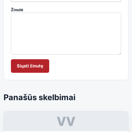
Žinutė
Siųsti žinutę
Panašūs skelbimai
VV