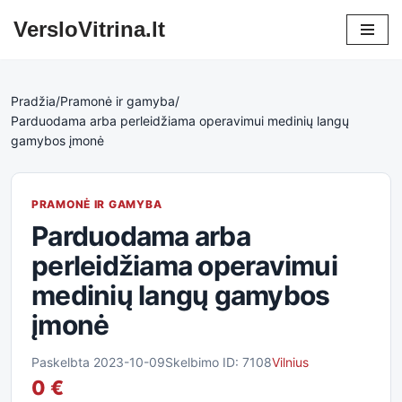
VersloVitrina.lt
Skip
to
content
Pradžia
/
Pramonė ir gamyba
/
Parduodama arba perleidžiama operavimui medinių langų
gamybos įmonė
PRAMONĖ IR GAMYBA
Parduodama arba
perleidžiama operavimui
medinių langų gamybos
įmonė
Paskelbta 2023-10-09
Skelbimo ID: 7108
Vilnius
0 €