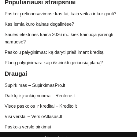
Populiariausi straipsniai
Paskolų refinansavimas: kas tai, kaip veikia ir kur gauti?
Kas lemia kuro kainas degalinėse?
Saulės elektrinės kaina 2026 m.: kiek kainuoja įsirengti
namuose?
Paskolų palyginimas: ką daryti prieš imant kreditą
Planų palyginimas: kaip išsirinkti geriausią planą?
Draugai
Supirkimas – SupirkimasPro.lt
Daiktų ir įrankių nuoma – Rentone.lt
Visos paskolos ir kreditai – Kredito.lt
Visi verslai – VersloAtlasas.lt
Paskola verslo pirkimui