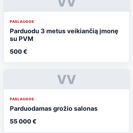
VV
PASLAUGOS
Parduodu 3 metus veikiančią įmonę
su PVM
500 €
VV
PASLAUGOS
Parduodamas grožio salonas
55 000 €