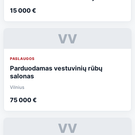
15 000 €
VV
PASLAUGOS
Parduodamas vestuvinių rūbų
salonas
Vilnius
75 000 €
VV