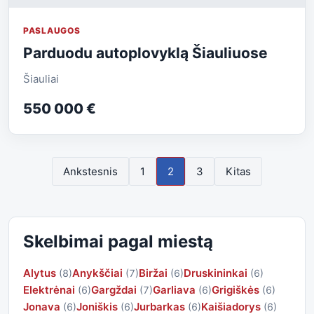
PASLAUGOS
Parduodu autoplovyklą Šiauliuose
Šiauliai
550 000 €
Ankstesnis
1
2
3
Kitas
Skelbimai pagal miestą
Alytus
Anykščiai
Biržai
Druskininkai
(8)
(7)
(6)
(6)
Elektrėnai
Gargždai
Garliava
Grigiškės
(6)
(7)
(6)
(6)
Jonava
Joniškis
Jurbarkas
Kaišiadorys
(6)
(6)
(6)
(6)