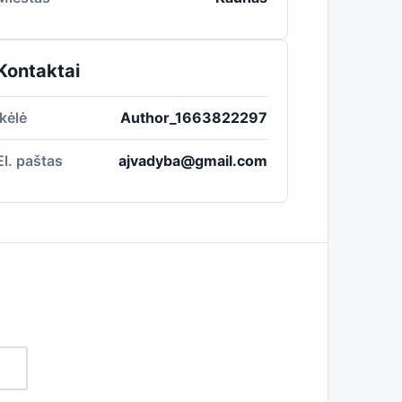
Kontaktai
Įkėlė
Author_1663822297
El. paštas
ajvadyba@gmail.com