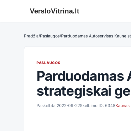
VersloVitrina.lt
Skip
to
content
Pradžia
/
Paslaugos
/
Parduodamas Autoservisas Kaune str
PASLAUGOS
Parduodamas 
strategiskai ge
Paskelbta 2022-09-22
Skelbimo ID: 6348
Kaunas