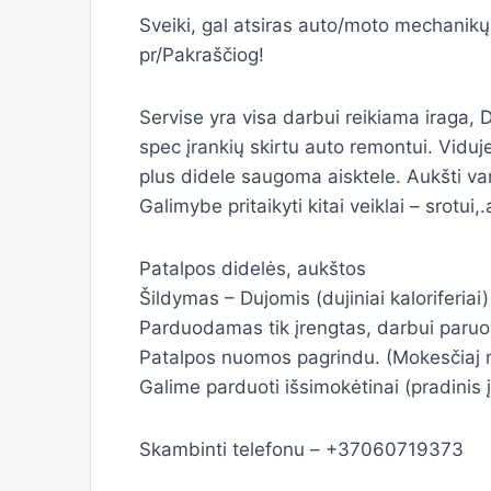
Sveiki, gal atsiras auto/moto mechanikų
pr/Pakraščiog!
Servise yra visa darbui reikiama iraga, D
spec įrankių skirtu auto remontui. Vidu
plus didele saugoma aisktele. Aukšti vart
Galimybe pritaikyti kitai veiklai – srotui
Patalpos didelės, aukštos
Šildymas – Dujomis (dujiniai kaloriferiai)
Parduodamas tik įrengtas, darbui paruo
Patalpos nuomos pagrindu. (Mokesčiaj 
Galime parduoti išsimokėtinai (pradinis
Skambinti telefonu – +37060719373