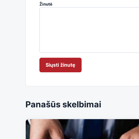
Žinutė
Siųsti žinutę
Panašūs skelbimai