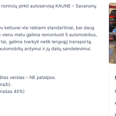
 norincių pirkti autoservisą KAUNE – Savanorių
u keltuvai visi reikiami standartiniai, bei daug
je vienu metu galima remontuoti 5 automobilius,
ai, galima tvarkyti netik lengvąjį transportą.
,.automobilių ardymui ir jų dalių sandelevimui.
štas verslas – NE patalpos.
maži).
 įnašas 40%)