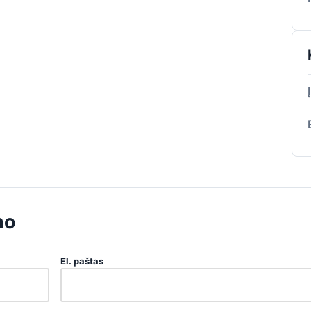
mo
El. paštas