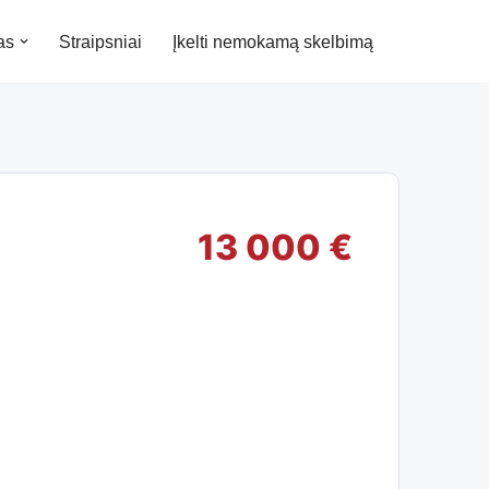
as
Straipsniai
Įkelti nemokamą skelbimą
13 000 €