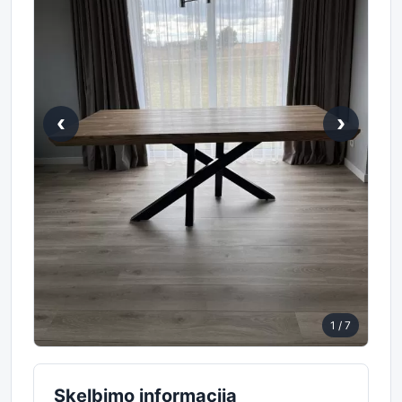
‹
›
1
/ 7
Skelbimo informacija