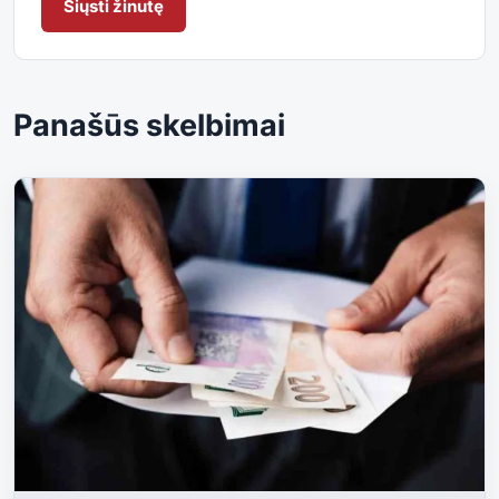
Siųsti žinutę
Panašūs skelbimai