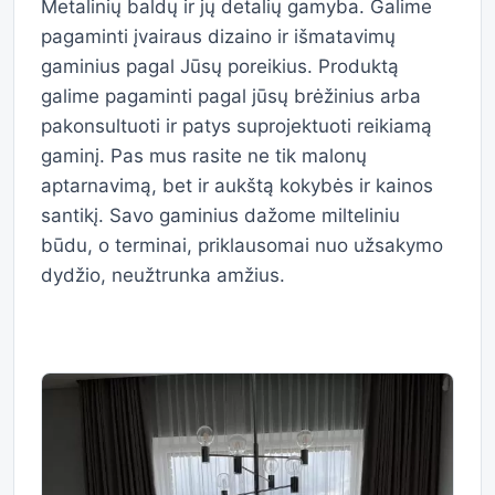
Metalinių baldų ir jų detalių gamyba. Galime
pagaminti įvairaus dizaino ir išmatavimų
gaminius pagal Jūsų poreikius. Produktą
galime pagaminti pagal jūsų brėžinius arba
pakonsultuoti ir patys suprojektuoti reikiamą
gaminį. Pas mus rasite ne tik malonų
aptarnavimą, bet ir aukštą kokybės ir kainos
santikį. Savo gaminius dažome milteliniu
būdu, o terminai, priklausomai nuo užsakymo
dydžio, neužtrunka amžius.