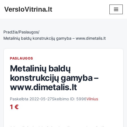
VersloVitrina.lt
Skip
to
content
Pradžia
/
Paslaugos
/
Metalinių baldų konstrukcijų gamyba – www.dimetalis.lt
PASLAUGOS
Metalinių baldų
konstrukcijų gamyba –
www.dimetalis.lt
Paskelbta 2022-05-27
Skelbimo ID: 5996
Vilnius
1 €