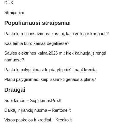
DUK
Straipsniai
Populiariausi straipsniai
Paskolų refinansavimas: kas tai, kaip veikia ir kur gauti?
Kas lemia kuro kainas degalinėse?
Saulės elektrinės kaina 2026 m.: kiek kainuoja įsirengti
namuose?
Paskolų palyginimas: ką daryti prieš imant kreditą
Planų palyginimas: kaip išsirinkti geriausią planą?
Draugai
Supirkimas – SupirkimasPro.lt
Daiktų ir įrankių nuoma – Rentone.lt
Visos paskolos ir kreditai – Kredito.lt