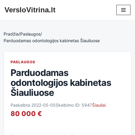
VersloVitrina.lt
Skip
to
content
Pradžia
/
Paslaugos
/
Parduodamas odontologijos kabinetas Šiauliuose
PASLAUGOS
Parduodamas
odontologijos kabinetas
Šiauliuose
Paskelbta 2022-05-05
Skelbimo ID: 5947
Šiauliai
80 000 €