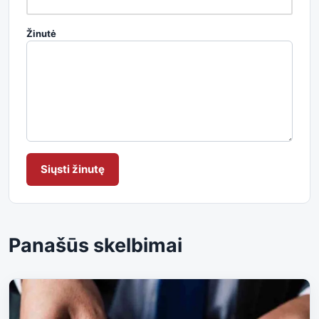
Žinutė
Siųsti žinutę
Panašūs skelbimai