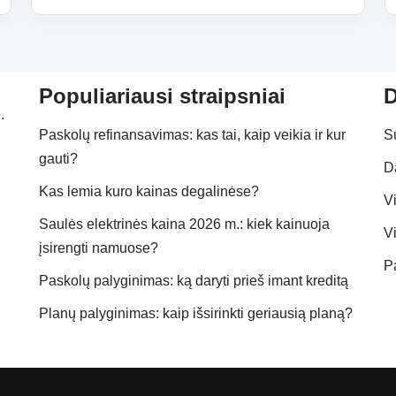
Populiariausi straipsniai
D
.
Paskolų refinansavimas: kas tai, kaip veikia ir kur
S
gauti?
D
Kas lemia kuro kainas degalinėse?
Vi
Saulės elektrinės kaina 2026 m.: kiek kainuoja
Vi
įsirengti namuose?
P
Paskolų palyginimas: ką daryti prieš imant kreditą
Planų palyginimas: kaip išsirinkti geriausią planą?