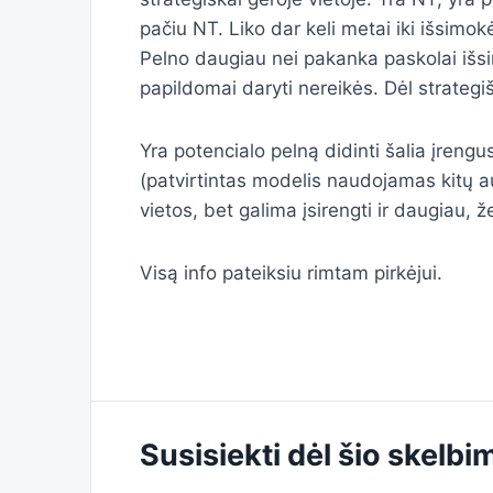
pačiu NT. Liko dar keli metai iki išsimo
Pelno daugiau nei pakanka paskolai išsi
papildomai daryti nereikės. Dėl strategi
Yra potencialo pelną didinti šalia įrengu
(patvirtintas modelis naudojamas kitų a
vietos, bet galima įsirengti ir daugiau,
Visą info pateiksiu rimtam pirkėjui.
Susisiekti dėl šio skelbi