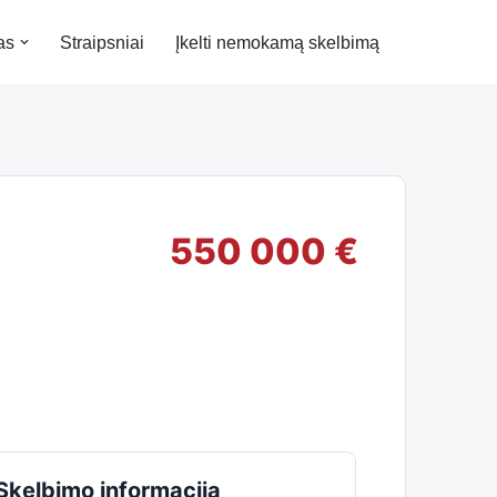
as
Straipsniai
Įkelti nemokamą skelbimą
550 000 €
Skelbimo informacija