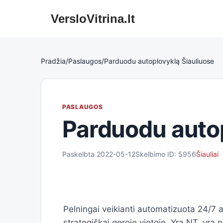
VersloVitrina.lt
Skip
to
content
Pradžia
/
Paslaugos
/
Parduodu autoplovyklą Šiauliuose
PASLAUGOS
Parduodu autop
Paskelbta 2022-05-12
Skelbimo ID: 5956
Šiauliai
Pelningai veikianti automatizuota 24/7 a
strategiškai geroje vietoje. Yra NT, yra