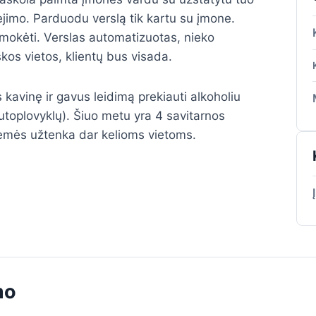
kėjimo. Parduodu verslą tik kartu su įmone.
mokėti. Verslas automatizuotas, nieko
škos vietos, klientų bus visada.
s kavinę ir gavus leidimą prekiauti alkoholiu
utoplovyklų). Šiuo metu yra 4 savitarnos
 žemės užtenka dar kelioms vietoms.
mo