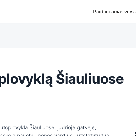
Parduodamas versl
lovyklą Šiauliuose
utoplovykla Šiauliuose, judrioje gatvėje,
 paskola paimta įmonės vardu su užstatytu tuo