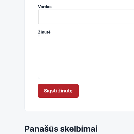
Vardas
Žinutė
Siųsti žinutę
Panašūs skelbimai