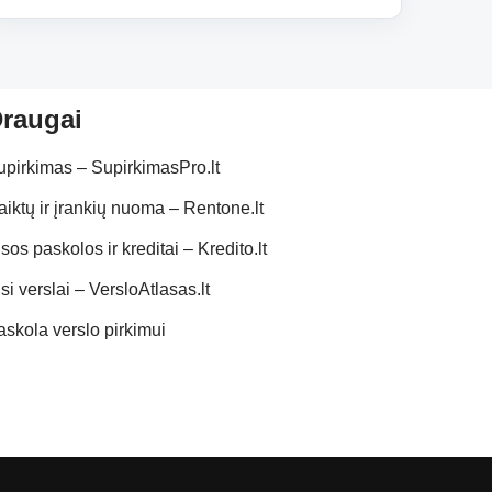
raugai
upirkimas – SupirkimasPro.lt
aiktų ir įrankių nuoma – Rentone.lt
sos paskolos ir kreditai – Kredito.lt
si verslai – VersloAtlasas.lt
askola verslo pirkimui