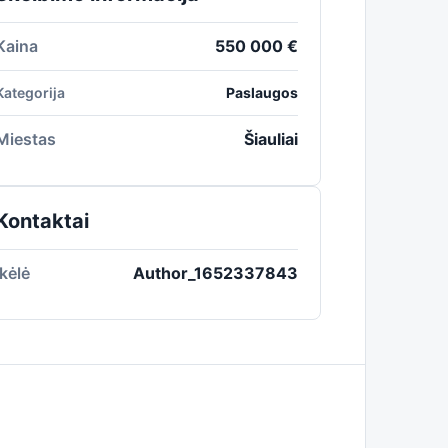
Kaina
550 000 €
Kategorija
Paslaugos
Miestas
Šiauliai
Kontaktai
Įkėlė
Author_1652337843