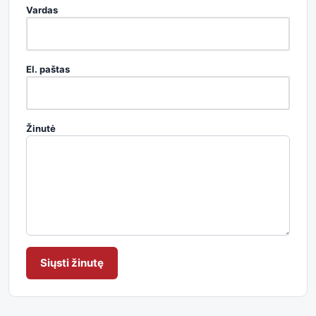
Vardas
El. paštas
Žinutė
Siųsti žinutę