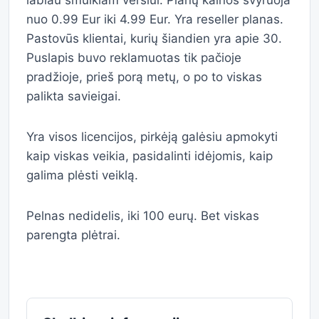
labiau smulkiam verslui. Planų kainos svyruoja
nuo 0.99 Eur iki 4.99 Eur. Yra reseller planas.
Pastovūs klientai, kurių šiandien yra apie 30.
Puslapis buvo reklamuotas tik pačioje
pradžioje, prieš porą metų, o po to viskas
palikta savieigai.
Yra visos licencijos, pirkėją galėsiu apmokyti
kaip viskas veikia, pasidalinti idėjomis, kaip
galima plėsti veiklą.
Pelnas nedidelis, iki 100 eurų. Bet viskas
parengta plėtrai.