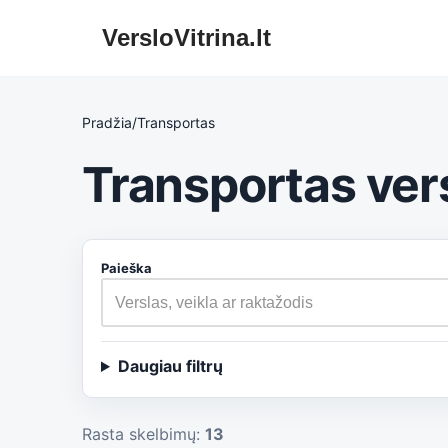
VersloVitrina.lt
Skip
to
content
Pradžia
/
Transportas
Transportas ver
Paieška
Daugiau filtrų
Rasta skelbimų:
13