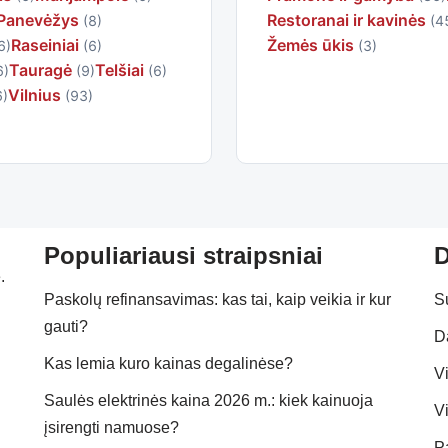
Panevėžys
Restoranai ir kavinės
(8)
(4
Raseiniai
Žemės ūkis
6)
(6)
(3)
Tauragė
Telšiai
6)
(9)
(6)
Vilnius
6)
(93)
Populiariausi straipsniai
D
.
Paskolų refinansavimas: kas tai, kaip veikia ir kur
S
gauti?
D
Kas lemia kuro kainas degalinėse?
Vi
Saulės elektrinės kaina 2026 m.: kiek kainuoja
Vi
įsirengti namuose?
P