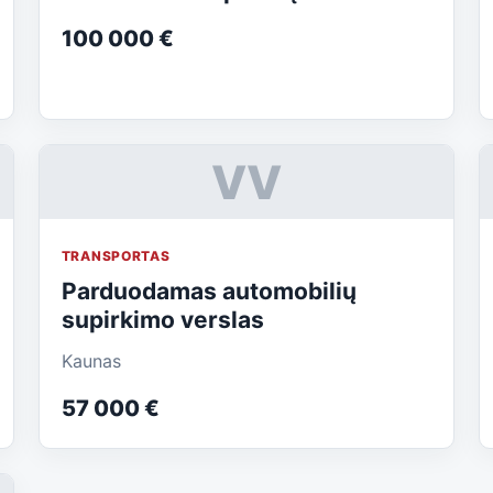
100 000 €
VV
TRANSPORTAS
Parduodamas automobilių
supirkimo verslas
Kaunas
57 000 €