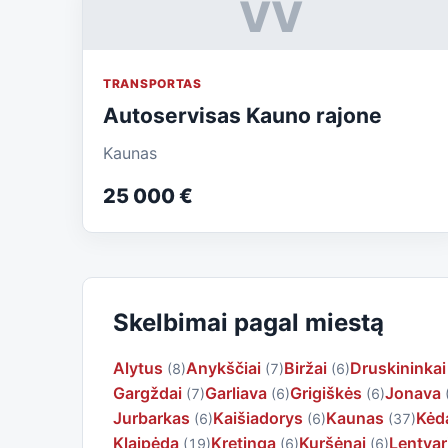
VV
TRANSPORTAS
Autoservisas Kauno rajone
Kaunas
25 000 €
Skelbimai pagal miestą
Alytus
Anykščiai
Biržai
Druskininkai
(8)
(7)
(6)
Gargždai
Garliava
Grigiškės
Jonava
(7)
(6)
(6)
Jurbarkas
Kaišiadorys
Kaunas
Kėda
(6)
(6)
(37)
Klaipėda
Kretinga
Kuršėnai
Lentvar
(19)
(6)
(6)