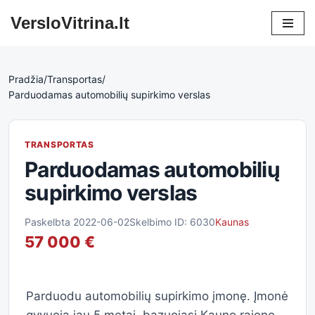
VersloVitrina.lt
Skip
to
content
Pradžia
/
Transportas
/
Parduodamas automobilių supirkimo verslas
TRANSPORTAS
Parduodamas automobilių
supirkimo verslas
Paskelbta 2022-06-02
Skelbimo ID: 6030
Kaunas
57 000 €
Parduodu automobilių supirkimo įmonę. Įmonė