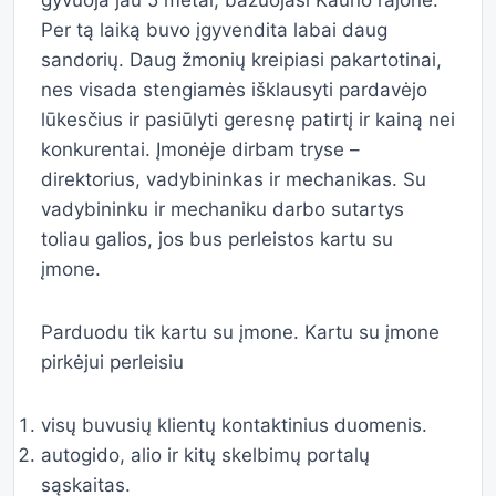
gyvuoja jau 5 metai, bazuojasi Kauno rajone.
Per tą laiką buvo įgyvendita labai daug
sandorių. Daug žmonių kreipiasi pakartotinai,
nes visada stengiamės išklausyti pardavėjo
lūkesčius ir pasiūlyti geresnę patirtį ir kainą nei
konkurentai. Įmonėje dirbam tryse –
direktorius, vadybininkas ir mechanikas. Su
vadybininku ir mechaniku darbo sutartys
toliau galios, jos bus perleistos kartu su
įmone.
Parduodu tik kartu su įmone. Kartu su įmone
pirkėjui perleisiu
visų buvusių klientų kontaktinius duomenis.
autogido, alio ir kitų skelbimų portalų
sąskaitas.