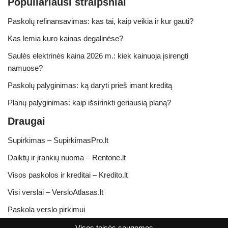
Populiariausi straipsniai
Paskolų refinansavimas: kas tai, kaip veikia ir kur gauti?
Kas lemia kuro kainas degalinėse?
Saulės elektrinės kaina 2026 m.: kiek kainuoja įsirengti
namuose?
Paskolų palyginimas: ką daryti prieš imant kreditą
Planų palyginimas: kaip išsirinkti geriausią planą?
Draugai
Supirkimas – SupirkimasPro.lt
Daiktų ir įrankių nuoma – Rentone.lt
Visos paskolos ir kreditai – Kredito.lt
Visi verslai – VersloAtlasas.lt
Paskola verslo pirkimui
Visos teisės saugomos