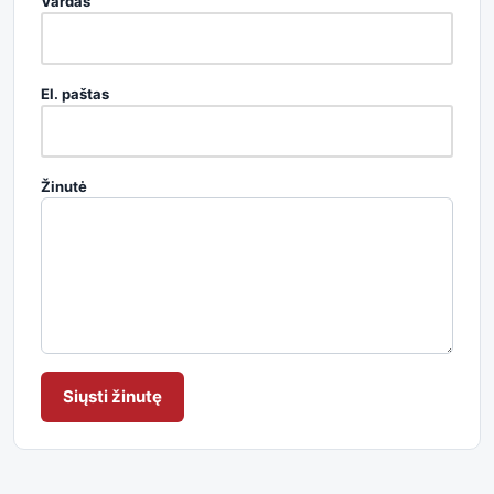
Vardas
El. paštas
Žinutė
Siųsti žinutę