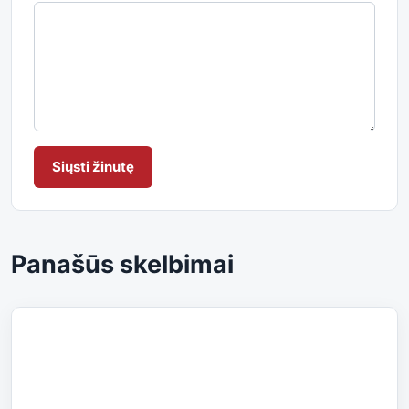
Siųsti žinutę
Panašūs skelbimai