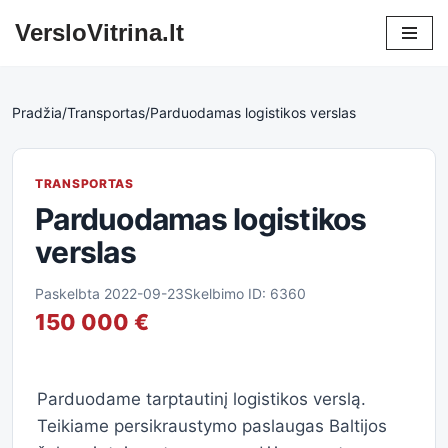
VersloVitrina.lt
Skip
to
content
Pradžia
/
Transportas
/
Parduodamas logistikos verslas
TRANSPORTAS
Parduodamas logistikos
verslas
Paskelbta 2022-09-23
Skelbimo ID: 6360
150 000 €
Parduodame tarptautinį logistikos verslą.
Teikiame persikraustymo paslaugas Baltijos