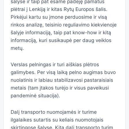
šalyse ir taip pat esame padėję pamatus
plėtrai į Lenkiją ir kitas Rytų Europos šalis.
Pirkėjui kartu su įmone perduosime ir visą
rinkos analizę, teisinio reguliavimo kiekvienoje
šalyje informaciją, taip pat know-how ir kitą
informaciją, kuri susikaupė per daug veiklos
metų.
Verslas pelningas ir turi aiškias plėtros
galimybes. Per visą laiką pelno augimas buvo
nuolatinis ir labiau stabilizavosi pastaraisiais
metais (tam įtakos turėjo ir visus paveikusi
pandeminė situacija).
Dalį transporto nuomojamės ir turime
ilgalaikes sutartis su keliais nuomotojais
skirtingose šalyse. Kitą dalį transporto turim