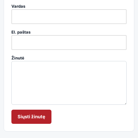
Vardas
El. paštas
Žinutė
Siųsti žinutę