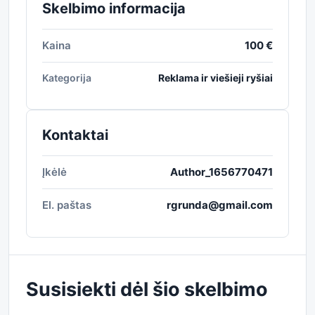
Skelbimo informacija
Kaina
100 €
Kategorija
Reklama ir viešieji ryšiai
Kontaktai
Įkėlė
Author_1656770471
El. paštas
rgrunda@gmail.com
Susisiekti dėl šio skelbimo