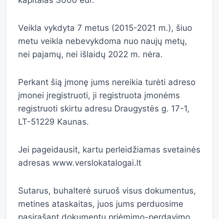
kapitalas 3000 eur.
Veikla vykdyta 7 metus (2015-2021 m.), šiuo
metu veikla nebevykdoma nuo naujų metų,
nei pajamų, nei išlaidų 2022 m. nėra.
Perkant šią įmonę jums nereikia turėti adreso
įmonei įregistruoti, ji registruota įmonėms
registruoti skirtu adresu Draugystės g. 17-1,
LT-51229 Kaunas.
Jei pageidausit, kartu perleidžiamas svetainės
adresas www.verslokatalogai.lt
Sutarus, buhalterė suruoš visus dokumentus,
metines ataskaitas, juos jums perduosime
pasirašant dokumentų priėmimo-perdavimo