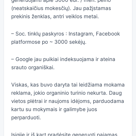
generuojanti apie 3000 eur. / mėn. pelno
(neatskaičius mokesčių). Jau pažįstamas
prekinis ženklas, antri veiklos metai.
– Soc. tinklų paskyros : Instagram, Facebook
platformose po ~ 3000 sekėjų.
– Google jau puikiai indeksuojama ir ateina
srauto organiškai.
Viskas, kas buvo daryta tai leidžiama mokama
reklama, jokio organinio turinio nekurta. Daug
vietos plėtrai ir naujoms idėjoms, parduodama
kartu su mokymais ir galimybe juos
perparduoti.
Įsigiję ir iš kart pradėsite generuoti pajamas.