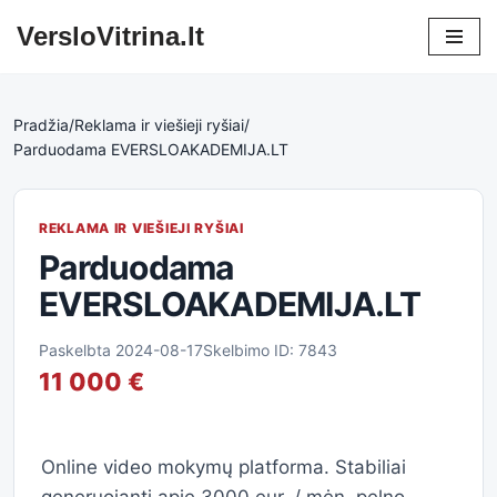
VersloVitrina.lt
Skip
to
content
Pradžia
/
Reklama ir viešieji ryšiai
/
Parduodama EVERSLOAKADEMIJA.LT
REKLAMA IR VIEŠIEJI RYŠIAI
Parduodama
EVERSLOAKADEMIJA.LT
Paskelbta 2024-08-17
Skelbimo ID: 7843
11 000 €
Online video mokymų platforma. Stabiliai