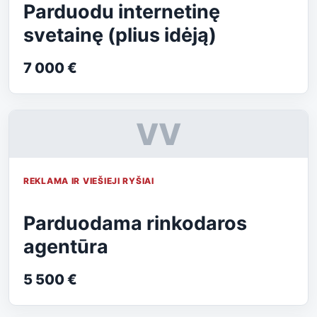
Parduodu internetinę
svetainę (plius idėją)
7 000 €
VV
REKLAMA IR VIEŠIEJI RYŠIAI
Parduodama rinkodaros
agentūra
5 500 €