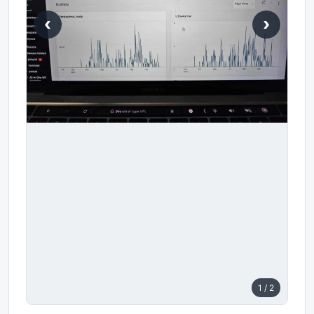
‹
›
1
/ 2