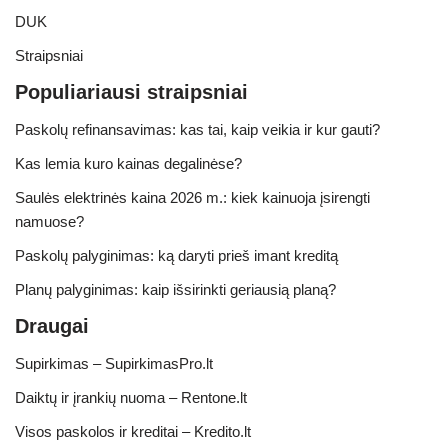
DUK
Straipsniai
Populiariausi straipsniai
Paskolų refinansavimas: kas tai, kaip veikia ir kur gauti?
Kas lemia kuro kainas degalinėse?
Saulės elektrinės kaina 2026 m.: kiek kainuoja įsirengti
namuose?
Paskolų palyginimas: ką daryti prieš imant kreditą
Planų palyginimas: kaip išsirinkti geriausią planą?
Draugai
Supirkimas – SupirkimasPro.lt
Daiktų ir įrankių nuoma – Rentone.lt
Visos paskolos ir kreditai – Kredito.lt