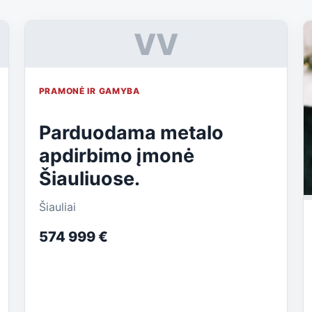
VV
PRAMONĖ IR GAMYBA
Parduodama metalo
apdirbimo įmonė
Šiauliuose.
Šiauliai
574 999 €