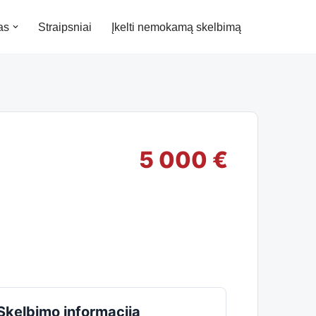
as
Straipsniai
Įkelti nemokamą skelbimą
5 000 €
Skelbimo informacija