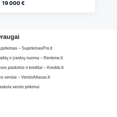
19 000 €
raugai
upirkimas – SupirkimasPro.lt
aiktų ir įrankių nuoma – Rentone.lt
sos paskolos ir kreditai – Kredito.lt
si verslai – VersloAtlasas.lt
askola verslo pirkimui