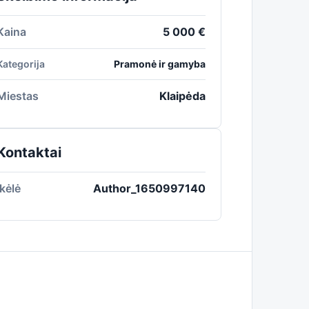
Kaina
5 000 €
Kategorija
Pramonė ir gamyba
Miestas
Klaipėda
Kontaktai
Įkėlė
Author_1650997140