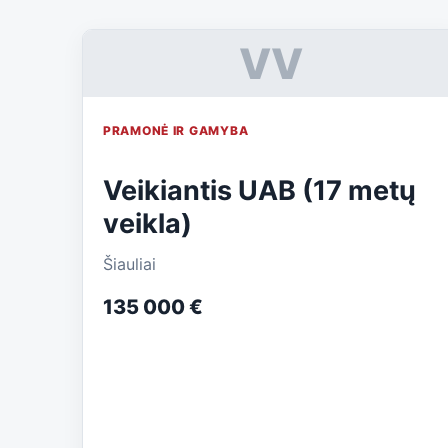
VV
PRAMONĖ IR GAMYBA
Veikiantis UAB (17 metų
veikla)
Šiauliai
135 000 €