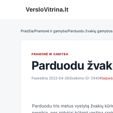
VersloVitrina.lt
Skip
to
content
Pradžia
/
Pramonė ir gamyba
/
Parduodu žvakių gamybos 
PRAMONĖ IR GAMYBA
Parduodu žvak
Paskelbta 2022-04-26
Skelbimo ID: 5940
Klaipėd
Parduodu tris metus vystytą žvakių kūrim
nereikia, nes pirkėjai būtent vertina ran