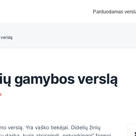
Parduodamas versl
verslą
ių gamybos verslą
a
o verslą. Yra vaško tiekėjai. Didelių žinių
kų darbą, kuris atsispindi „netvarkingoj” formoj.