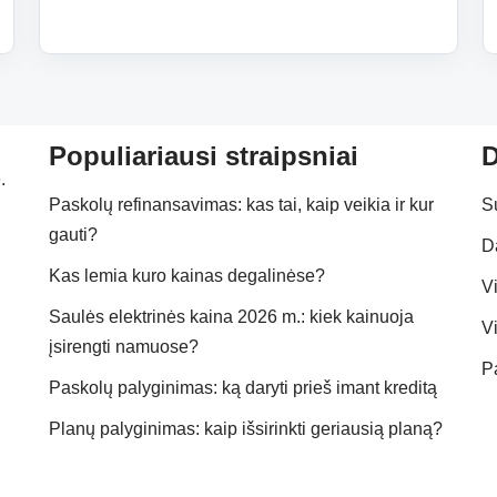
Populiariausi straipsniai
D
.
Paskolų refinansavimas: kas tai, kaip veikia ir kur
S
gauti?
D
Kas lemia kuro kainas degalinėse?
Vi
Saulės elektrinės kaina 2026 m.: kiek kainuoja
Vi
įsirengti namuose?
P
Paskolų palyginimas: ką daryti prieš imant kreditą
Planų palyginimas: kaip išsirinkti geriausią planą?