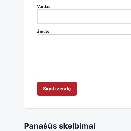
Vardas
Žinutė
Siųsti žinutę
Panašūs skelbimai