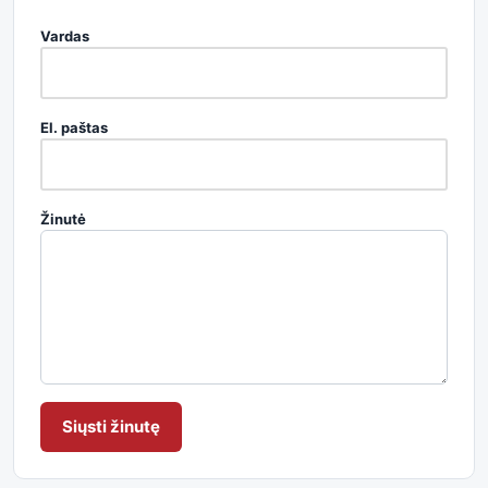
Vardas
El. paštas
Žinutė
Siųsti žinutę