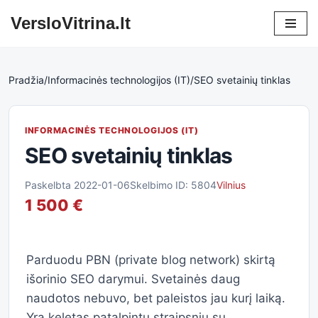
VersloVitrina.lt
Skip
to
content
Pradžia
/
Informacinės technologijos (IT)
/
SEO svetainių tinklas
INFORMACINĖS TECHNOLOGIJOS (IT)
SEO svetainių tinklas
Paskelbta 2022-01-06
Skelbimo ID: 5804
Vilnius
1 500 €
Parduodu PBN (private blog network) skirtą
išorinio SEO darymui. Svetainės daug
naudotos nebuvo, bet paleistos jau kurį laiką.
Yra keletas patalpintų straipsnių su