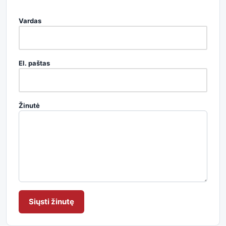
Vardas
El. paštas
Žinutė
Siųsti žinutę