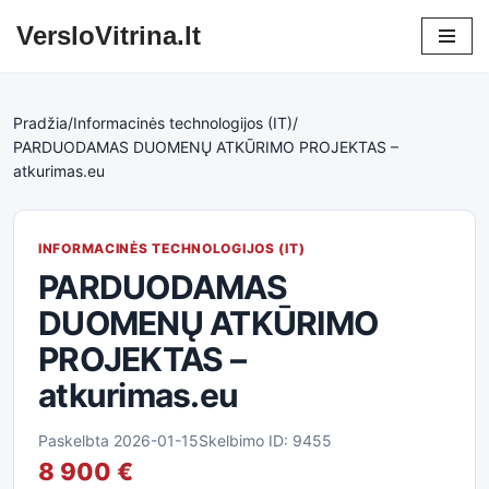
VersloVitrina.lt
Skip
to
content
Pradžia
/
Informacinės technologijos (IT)
/
PARDUODAMAS DUOMENŲ ATKŪRIMO PROJEKTAS –
atkurimas.eu
INFORMACINĖS TECHNOLOGIJOS (IT)
PARDUODAMAS
DUOMENŲ ATKŪRIMO
PROJEKTAS –
atkurimas.eu
Paskelbta 2026-01-15
Skelbimo ID: 9455
8 900 €