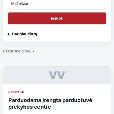
Ieškoti
Daugiau filtrų
Rasta skelbimų:
7
VV
PREKYBA
Parduodama įrengta parduotuvė
prekybos centre