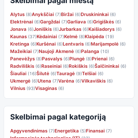
Skelbimai pagal miestą
Alytus
Anykščiai
Biržai
Druskininkai
(8)
(7)
(6)
(6)
Elektrėnai
Gargždai
Garliava
Grigiškės
(6)
(7)
(6)
(6)
Jonava
Joniškis
Jurbarkas
Kaišiadorys
(6)
(6)
(6)
(6)
Kaunas
Kėdainiai
Kelmė
Klaipėda
(37)
(7)
(8)
(19)
Kretinga
Kuršėnai
Lentvaris
Marijampolė
(6)
(6)
(6)
(6)
Mažeikiai
Naujoji Akmenė
Palanga
(7)
(6)
(10)
Panevėžys
Pasvalys
Plungė
Prienai
(8)
(6)
(8)
(6)
Radviliškis
Raseiniai
Rokiškis
Šalčininkai
(6)
(6)
(6)
(6)
Šiauliai
Šilutė
Tauragė
Telšiai
(16)
(6)
(9)
(6)
Ukmergė
Utena
Varėna
Vilkaviškis
(6)
(7)
(6)
(6)
Vilnius
Visaginas
(93)
(6)
Skelbimai pagal kategoriją
Apgyvendinimas
Energetika
Finansai
(7)
(5)
(7)