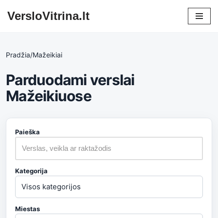
VersloVitrina.lt
Skip
to
content
Pradžia
/
Mažeikiai
Parduodami verslai
Mažeikiuose
Paieška
Kategorija
Miestas