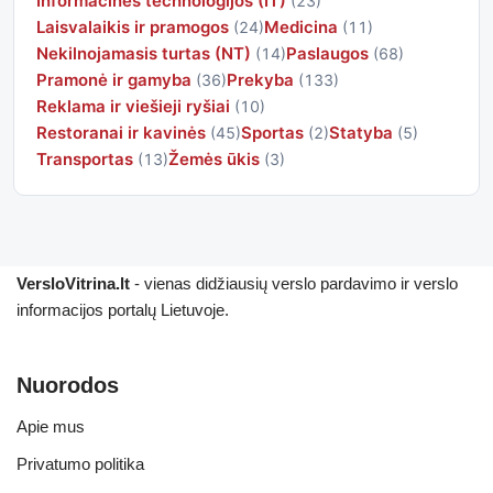
Informacinės technologijos (IT)
(23)
Laisvalaikis ir pramogos
Medicina
(24)
(11)
Nekilnojamasis turtas (NT)
Paslaugos
(14)
(68)
Pramonė ir gamyba
Prekyba
(36)
(133)
Reklama ir viešieji ryšiai
(10)
Restoranai ir kavinės
Sportas
Statyba
(45)
(2)
(5)
Transportas
Žemės ūkis
(13)
(3)
VersloVitrina.lt
- vienas didžiausių verslo pardavimo ir verslo
informacijos portalų Lietuvoje.
Nuorodos
Apie mus
Privatumo politika