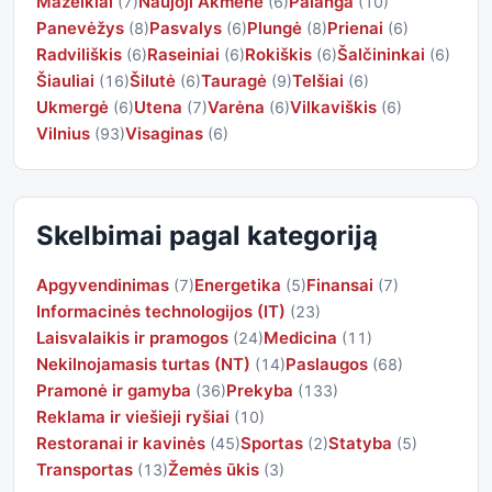
Mažeikiai
Naujoji Akmenė
Palanga
(7)
(6)
(10)
Panevėžys
Pasvalys
Plungė
Prienai
(8)
(6)
(8)
(6)
Radviliškis
Raseiniai
Rokiškis
Šalčininkai
(6)
(6)
(6)
(6)
Šiauliai
Šilutė
Tauragė
Telšiai
(16)
(6)
(9)
(6)
Ukmergė
Utena
Varėna
Vilkaviškis
(6)
(7)
(6)
(6)
Vilnius
Visaginas
(93)
(6)
Skelbimai pagal kategoriją
Apgyvendinimas
Energetika
Finansai
(7)
(5)
(7)
Informacinės technologijos (IT)
(23)
Laisvalaikis ir pramogos
Medicina
(24)
(11)
Nekilnojamasis turtas (NT)
Paslaugos
(14)
(68)
Pramonė ir gamyba
Prekyba
(36)
(133)
Reklama ir viešieji ryšiai
(10)
Restoranai ir kavinės
Sportas
Statyba
(45)
(2)
(5)
Transportas
Žemės ūkis
(13)
(3)