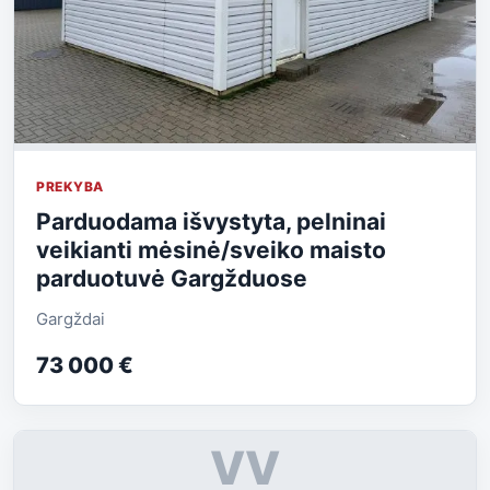
PREKYBA
Parduodama išvystyta, pelninai
veikianti mėsinė/sveiko maisto
parduotuvė Gargžduose
Gargždai
73 000 €
VV