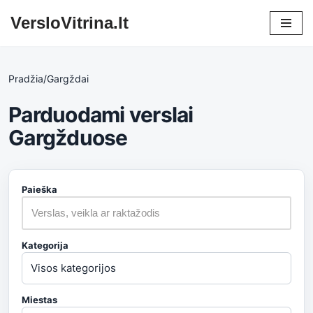
VersloVitrina.lt
Skip
to
content
Pradžia
/
Gargždai
Parduodami verslai
Gargžduose
Paieška
Kategorija
Miestas