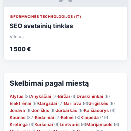
INFORMACINĖS TECHNOLOGIJOS (IT)
SEO svetainių tinklas
Vilnius
1 500 €
Skelbimai pagal miestą
Alytus
Anykščiai
Biržai
Druskininkai
(8)
(7)
(6)
(6)
Elektrėnai
Gargždai
Garliava
Grigiškės
(6)
(7)
(6)
(6)
Jonava
Joniškis
Jurbarkas
Kaišiadorys
(6)
(6)
(6)
(6)
Kaunas
Kėdainiai
Kelmė
Klaipėda
(37)
(7)
(8)
(19)
Kretinga
Kuršėnai
Lentvaris
Marijampolė
(6)
(6)
(6)
(6)