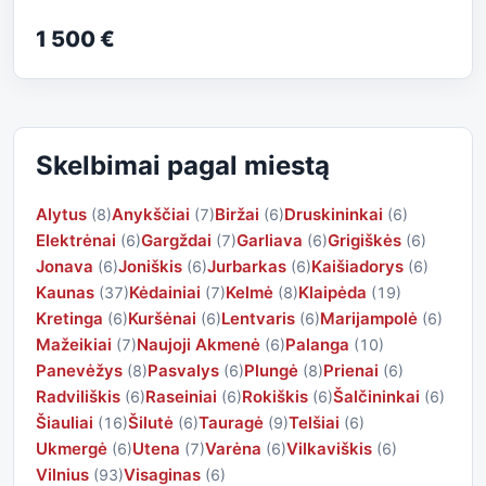
1 500 €
Skelbimai pagal miestą
Alytus
Anykščiai
Biržai
Druskininkai
(8)
(7)
(6)
(6)
Elektrėnai
Gargždai
Garliava
Grigiškės
(6)
(7)
(6)
(6)
Jonava
Joniškis
Jurbarkas
Kaišiadorys
(6)
(6)
(6)
(6)
Kaunas
Kėdainiai
Kelmė
Klaipėda
(37)
(7)
(8)
(19)
Kretinga
Kuršėnai
Lentvaris
Marijampolė
(6)
(6)
(6)
(6)
Mažeikiai
Naujoji Akmenė
Palanga
(7)
(6)
(10)
Panevėžys
Pasvalys
Plungė
Prienai
(8)
(6)
(8)
(6)
Radviliškis
Raseiniai
Rokiškis
Šalčininkai
(6)
(6)
(6)
(6)
Šiauliai
Šilutė
Tauragė
Telšiai
(16)
(6)
(9)
(6)
Ukmergė
Utena
Varėna
Vilkaviškis
(6)
(7)
(6)
(6)
Vilnius
Visaginas
(93)
(6)