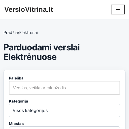
VersloVitrina.lt
Skip
to
content
Pradžia
/
Elektrėnai
Parduodami verslai
Elektrėnuose
Paieška
Kategorija
Miestas