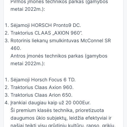
Pirmos įmonės technikos parkas (gamybos
metai 2022m.):
Sėjamoji HORSCH Pronto9 DC.
Traktorius CLAAS „AXION 960”.
Rotorinis liekanų smulkintuvas McConnel SR
460.
Antros įmonės technikos parkas (gamybos
metai 2022m.):
Sėjamoji Horsch Focus 6 TD.
Traktorius Claas Axion 960.
Traktorius Claas Arion 650.
Įrankiai daugiau kaip už 20 000Eur.
Ši premium klasės technika, prioretizuota
daugumos ūkio subjektų, leidžia efektyviai ir
našiai teikti visų grūdinių kultūrų, rapso, grikių,