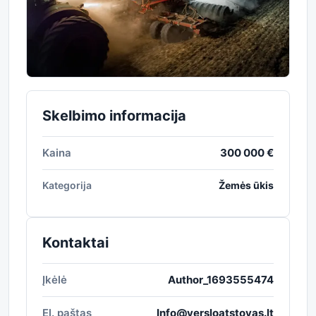
Skelbimo informacija
Kaina
300 000 €
Kategorija
Žemės ūkis
Kontaktai
Įkėlė
Author_1693555474
El. paštas
Info@versloatstovas.lt