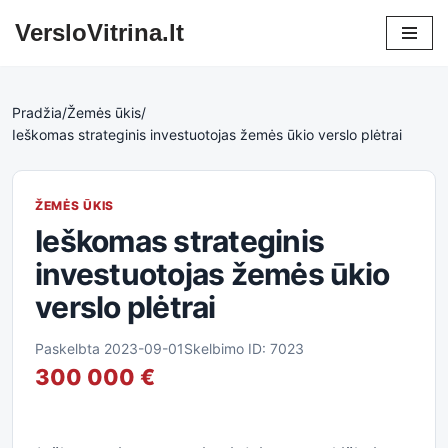
VersloVitrina.lt
Skip
to
content
Pradžia
/
Žemės ūkis
/
Ieškomas strateginis investuotojas žemės ūkio verslo plėtrai
ŽEMĖS ŪKIS
Ieškomas strateginis
investuotojas žemės ūkio
verslo plėtrai
Paskelbta 2023-09-01
Skelbimo ID: 7023
300 000 €