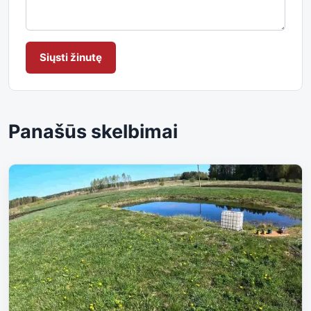
Siųsti žinutę
Panašūs skelbimai