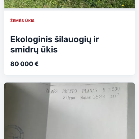
ŽEMĖS ŪKIS
Ekologinis šilauogių ir
smidrų ūkis
80 000 €