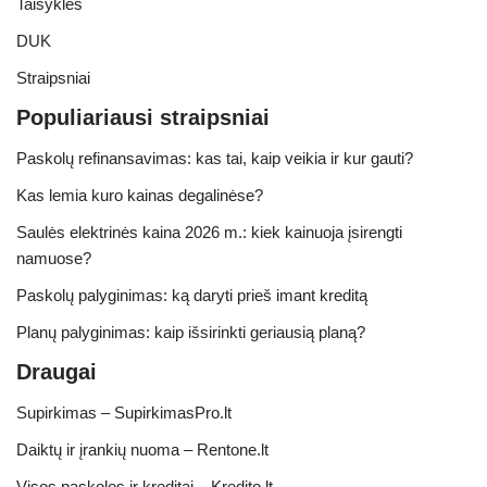
Taisyklės
DUK
Straipsniai
Populiariausi straipsniai
Paskolų refinansavimas: kas tai, kaip veikia ir kur gauti?
Kas lemia kuro kainas degalinėse?
Saulės elektrinės kaina 2026 m.: kiek kainuoja įsirengti
namuose?
Paskolų palyginimas: ką daryti prieš imant kreditą
Planų palyginimas: kaip išsirinkti geriausią planą?
Draugai
Supirkimas – SupirkimasPro.lt
Daiktų ir įrankių nuoma – Rentone.lt
Visos paskolos ir kreditai – Kredito.lt