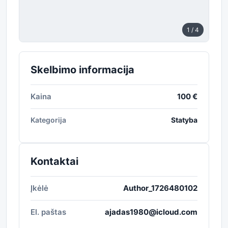
1
/ 4
Skelbimo informacija
Kaina
100 €
Kategorija
Statyba
Kontaktai
Įkėlė
Author_1726480102
El. paštas
ajadas1980@icloud.com