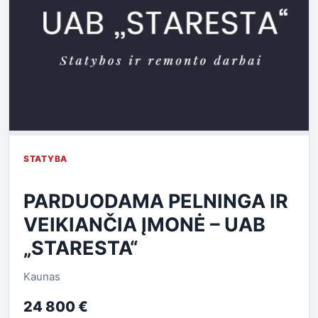
STATYBA
PARDUODAMA PELNINGA IR
VEIKIANČIA ĮMONĖ – UAB
„STARESTA“
Kaunas
24 800 €