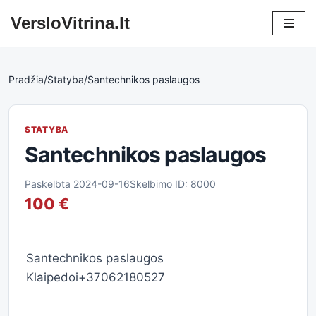
VersloVitrina.lt
Skip
to
content
Pradžia
/
Statyba
/
Santechnikos paslaugos
STATYBA
Santechnikos paslaugos
Paskelbta 2024-09-16
Skelbimo ID: 8000
100 €
Santechnikos paslaugos
Klaipedoi+37062180527