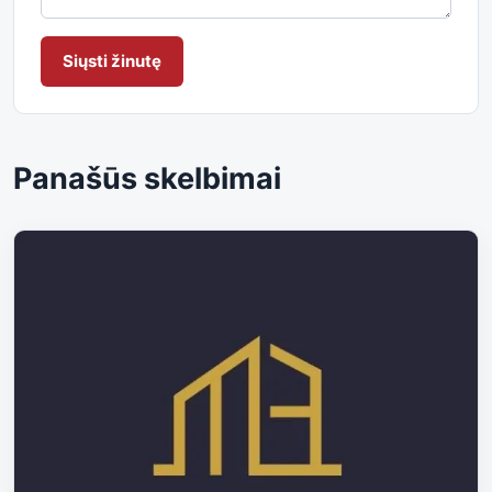
Siųsti žinutę
Panašūs skelbimai