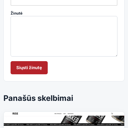
Žinutė
Siųsti žinutę
Panašūs skelbimai