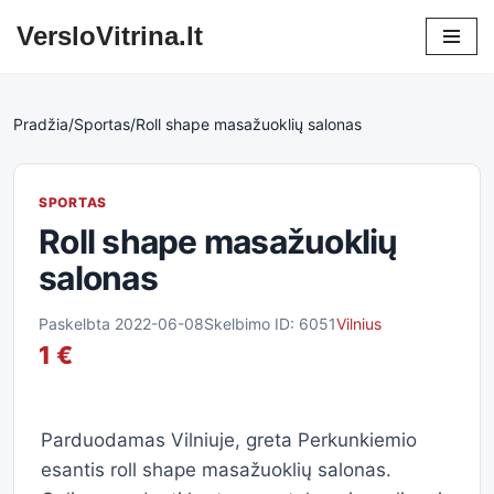
VersloVitrina.lt
Skip
to
content
Pradžia
/
Sportas
/
Roll shape masažuoklių salonas
SPORTAS
Roll shape masažuoklių
salonas
Paskelbta 2022-06-08
Skelbimo ID: 6051
Vilnius
1 €
Parduodamas Vilniuje, greta Perkunkiemio
esantis roll shape masažuoklių salonas.