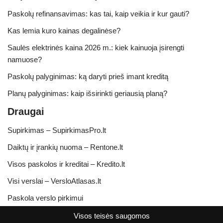
Paskolų refinansavimas: kas tai, kaip veikia ir kur gauti?
Kas lemia kuro kainas degalinėse?
Saulės elektrinės kaina 2026 m.: kiek kainuoja įsirengti
namuose?
Paskolų palyginimas: ką daryti prieš imant kreditą
Planų palyginimas: kaip išsirinkti geriausią planą?
Draugai
Supirkimas – SupirkimasPro.lt
Daiktų ir įrankių nuoma – Rentone.lt
Visos paskolos ir kreditai – Kredito.lt
Visi verslai – VersloAtlasas.lt
Paskola verslo pirkimui
Visos teisės saugomos