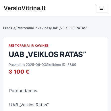
VersloVitrina.lt
Skip
to
content
Pradžia
/
Restoranai ir kavinės
/
UAB „VEIKLOS RATAS”
RESTORANAI IR KAVINĖS
UAB „VEIKLOS RATAS”
Paskelbta 2025-06-03
Skelbimo ID: 8869
3 100 €
Parduodamas
UAB „Veiklos Ratas”