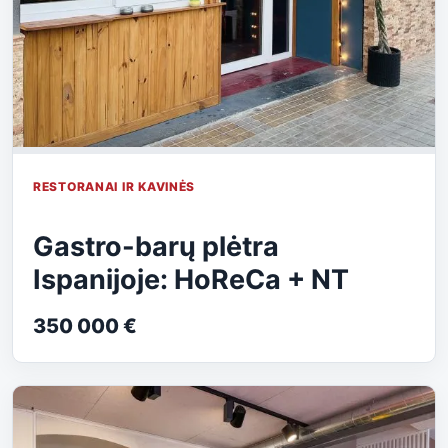
RESTORANAI IR KAVINĖS
Gastro-barų plėtra
Ispanijoje: HoReCa + NT
350 000 €