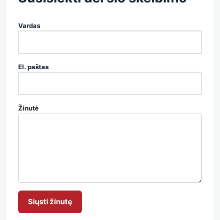
Vardas
El. paštas
Žinutė
Siųsti žinutę