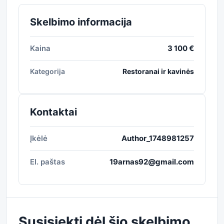
Skelbimo informacija
Kaina
3 100 €
Kategorija
Restoranai ir kavinės
Kontaktai
Įkėlė
Author_1748981257
El. paštas
19arnas92@gmail.com
Susisiekti dėl šio skelbimo