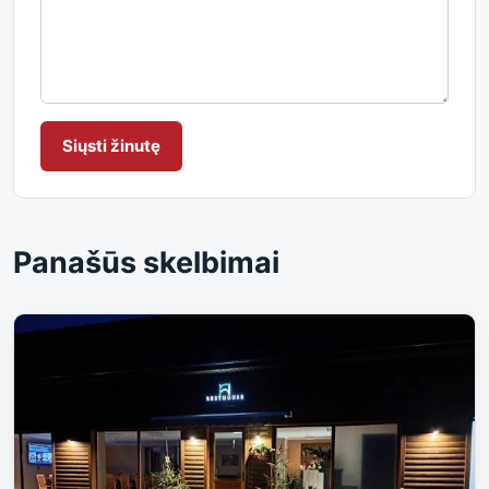
Siųsti žinutę
Panašūs skelbimai