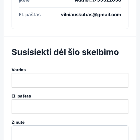
El. paštas
vilniauskubas@gmail.com
Susisiekti dėl šio skelbimo
Vardas
El. paštas
Žinutė