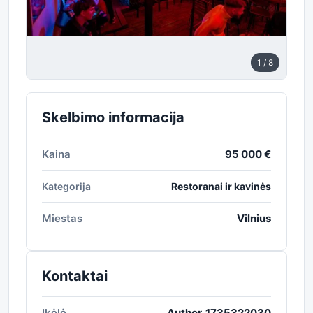
1
/ 8
Skelbimo informacija
Kaina
95 000 €
Kategorija
Restoranai ir kavinės
Miestas
Vilnius
Kontaktai
Įkėlė
Author_1735322030