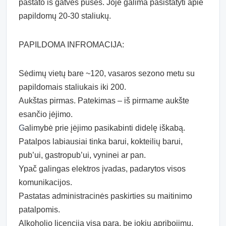
pastato iš gatvės pusės. Joje galima pasistatyti apie
papildomų 20-30 staliukų.
PAPILDOMA INFROMACIJA:
Sėdimų vietų bare ~120, vasaros sezono metu su
papildomais staliukais iki 200.
Aukštas pirmas. Patekimas – iš pirmame aukšte
esančio įėjimo.
G
alimybė prie įėjimo pasikabinti didelę iškabą.
Patalpos labiausiai tinka barui, kokteilių barui,
pub’ui, gastropub’ui, vyninei ar pan.
Ypač galingas elektros įvadas, padarytos visos
komunikacijos.
Pastatas administracinės paskirties su maitinimo
patalpomis.
Alkoholio licencija visą parą, be jokių apribojimų.