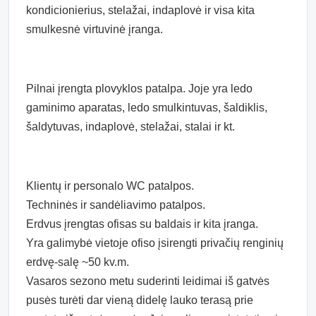
kondicionierius, stelažai, indaplovė ir visa kita
smulkesnė virtuvinė įranga.
Pilnai įrengta plovyklos patalpa. Joje yra ledo
gaminimo aparatas, ledo smulkintuvas, šaldiklis,
šaldytuvas, indaplovė, stelažai, stalai ir kt.
Klientų ir personalo WC patalpos.
Techninės ir sandėliavimo patalpos.
Erdvus įrengtas ofisas su baldais ir kita įranga.
Yra galimybė vietoje ofiso įsirengti privačių renginių
erdvę-salę ~50 kv.m.
Vasaros sezono metu suderinti leidimai iš gatvės
pusės turėti dar vieną didelę lauko terasą prie