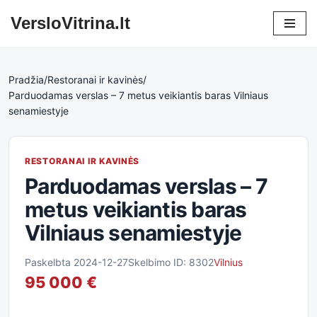
VersloVitrina.lt
Skip
to
content
Pradžia
/
Restoranai ir kavinės
/
Parduodamas verslas – 7 metus veikiantis baras Vilniaus
senamiestyje
RESTORANAI IR KAVINĖS
Parduodamas verslas – 7
metus veikiantis baras
Vilniaus senamiestyje
Paskelbta 2024-12-27
Skelbimo ID: 8302
Vilnius
95 000 €