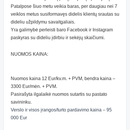
Patalpose šiuo metu veikia baras, per daugiau nei 7
veiklos metus susiformavęs didelis klientų srautas su
dideliu užpildymu savaitgaliais.
Yra galimybė perleisti baro Facebook ir Instagram
paskyras su dideliu įdirbiu ir sekėjų skaičiumi.
NUOMOS KAINA:
Nuomos kaina 12 Eur/kv.m. + PVM, bendra kaina –
3300 Eur/mėn. + PVM.
Pasirašyta ilgalaikė nuomos sutartis su pastato
savininku.
Verslo ir visos įrangos/turto pardavimo kaina – 95
000 Eur