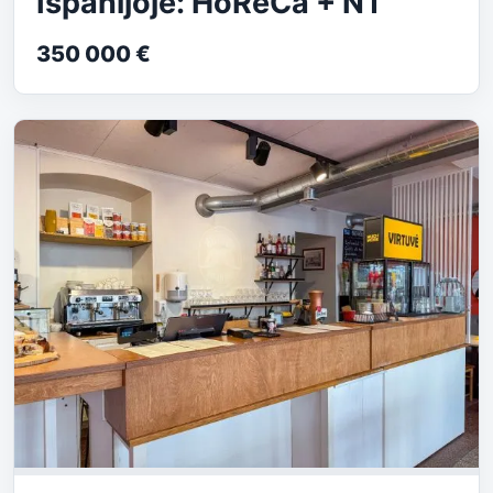
Ispanijoje: HoReCa + NT
350 000 €