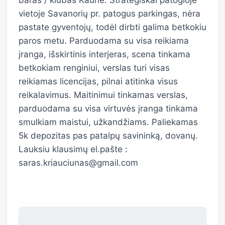
baras / klubas Kaune. Strategiškai patogioje
vietoje Savanorių pr. patogus parkingas, nėra
pastate gyventojų, todėl dirbti galima betkokiu
paros metu. Parduodama su visa reikiama
įranga, išskirtinis interjeras, scena tinkama
betkokiam renginiui, verslas turi visas
reikiamas licencijas, pilnai atitinka visus
reikalavimus. Maitinimui tinkamas verslas,
parduodama su visa virtuvės įranga tinkama
smulkiam maistui, užkandžiams. Paliekamas
5k depozitas pas patalpų savininką, dovanų.
Lauksiu klausimų el.pašte :
saras.kriauciunas@gmail.com