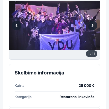
‹
›
1
/ 15
Skelbimo informacija
Kaina
25 000 €
Kategorija
Restoranai ir kavinės