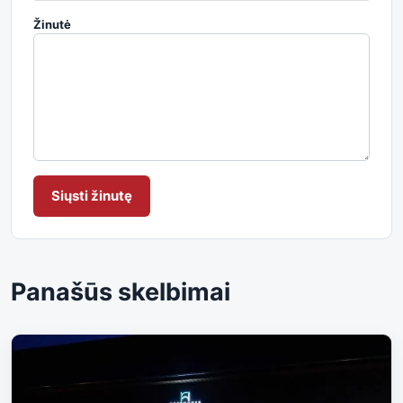
Žinutė
Siųsti žinutę
Panašūs skelbimai