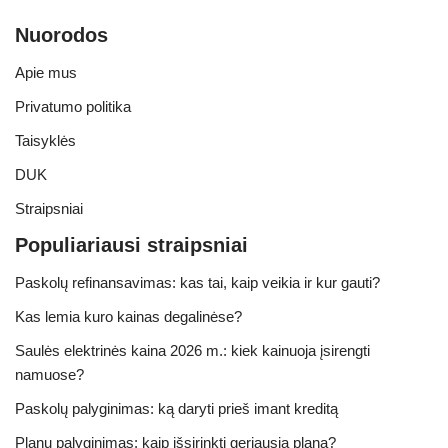
Nuorodos
Apie mus
Privatumo politika
Taisyklės
DUK
Straipsniai
Populiariausi straipsniai
Paskolų refinansavimas: kas tai, kaip veikia ir kur gauti?
Kas lemia kuro kainas degalinėse?
Saulės elektrinės kaina 2026 m.: kiek kainuoja įsirengti
namuose?
Paskolų palyginimas: ką daryti prieš imant kreditą
Planų palyginimas: kaip išsirinkti geriausią planą?