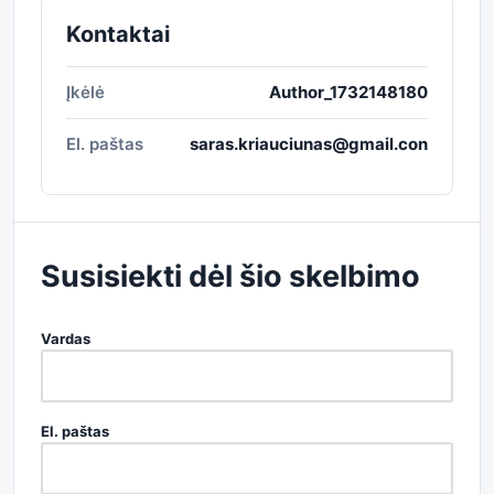
Kontaktai
Įkėlė
Author_1732148180
El. paštas
saras.kriauciunas@gmail.con
Susisiekti dėl šio skelbimo
Vardas
El. paštas