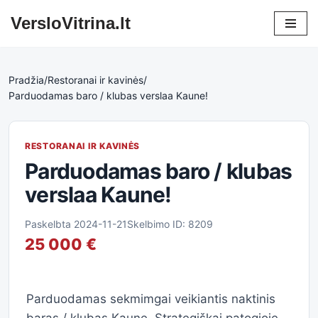
VersloVitrina.lt
Skip
to
content
Pradžia
/
Restoranai ir kavinės
/
Parduodamas baro / klubas verslaa Kaune!
RESTORANAI IR KAVINĖS
Parduodamas baro / klubas
verslaa Kaune!
Paskelbta 2024-11-21
Skelbimo ID: 8209
25 000 €
Parduodamas sekmimgai veikiantis naktinis