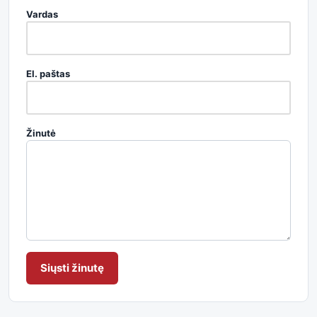
Vardas
El. paštas
Žinutė
Siųsti žinutę