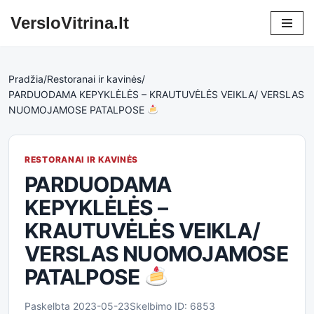
VersloVitrina.lt
Skip
to
content
Pradžia
/
Restoranai ir kavinės
/
PARDUODAMA KEPYKLĖLĖS – KRAUTUVĖLĖS VEIKLA/ VERSLAS
NUOMOJAMOSE PATALPOSE
RESTORANAI IR KAVINĖS
PARDUODAMA
KEPYKLĖLĖS –
KRAUTUVĖLĖS VEIKLA/
VERSLAS NUOMOJAMOSE
PATALPOSE
Paskelbta 2023-05-23
Skelbimo ID: 6853