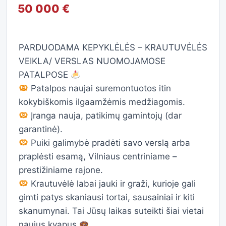
50 000 €
PARDUODAMA KEPYKLĖLĖS – KRAUTUVĖLĖS
VEIKLA/ VERSLAS NUOMOJAMOSE
PATALPOSE
Patalpos naujai suremontuotos itin
kokybiškomis ilgaamžėmis medžiagomis.
Įranga nauja, patikimų gamintojų (dar
garantinė).
Puiki galimybė pradėti savo verslą arba
praplėsti esamą, Vilniaus centriniame –
prestižiniame rajone.
Krautuvėlė labai jauki ir graži, kurioje gali
gimti patys skaniausi tortai, sausainiai ir kiti
skanumynai. Tai Jūsų laikas suteikti šiai vietai
naujus kvapus.