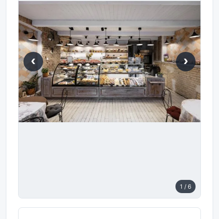
‹
›
1
/ 6