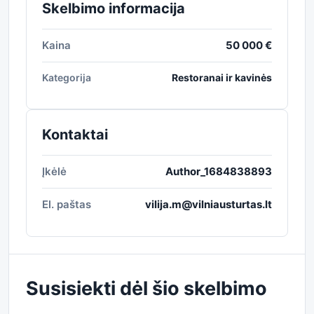
Skelbimo informacija
Kaina
50 000 €
Kategorija
Restoranai ir kavinės
Kontaktai
Įkėlė
Author_1684838893
El. paštas
vilija.m@vilniausturtas.lt
Susisiekti dėl šio skelbimo