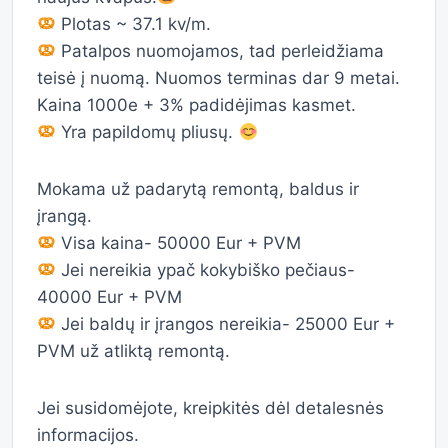
Plotas ~ 37.1 kv/m.
Patalpos nuomojamos, tad perleidžiama
teisė į nuomą. Nuomos terminas dar 9 metai.
Kaina 1000e + 3% padidėjimas kasmet.
Yra papildomų pliusų.
Mokama už padarytą remontą, baldus ir
įrangą.
Visa kaina- 50000 Eur + PVM
Jei nereikia ypač kokybiško pečiaus-
40000 Eur + PVM
Jei baldų ir įrangos nereikia- 25000 Eur +
PVM už atliktą remontą.
Jei susidomėjote, kreipkitės dėl detalesnės
informacijos.