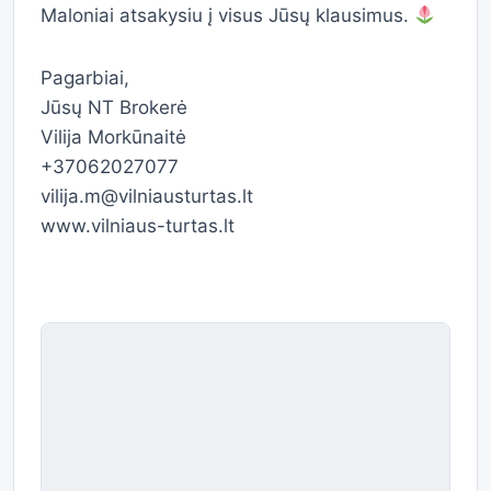
Maloniai atsakysiu į visus Jūsų klausimus.
Pagarbiai,
Jūsų NT Brokerė
Vilija Morkūnaitė
+37062027077
vilija.m@vilniausturtas.lt
www.vilniaus-turtas.lt