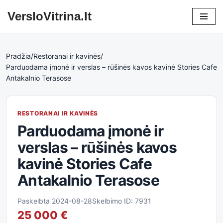
VersloVitrina.lt
Skip
to
content
Pradžia
/
Restoranai ir kavinės
/
Parduodama įmonė ir verslas – rūšinės kavos kavinė Stories Cafe
Antakalnio Terasose
RESTORANAI IR KAVINĖS
Parduodama įmonė ir
verslas – rūšinės kavos
kavinė Stories Cafe
Antakalnio Terasose
Paskelbta 2024-08-28
Skelbimo ID: 7931
25 000 €