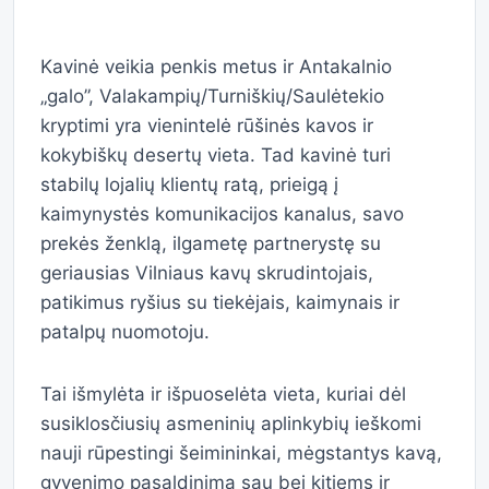
Kavinė veikia penkis metus ir Antakalnio
„galo”, Valakampių/Turniškių/Saulėtekio
kryptimi yra vienintelė rūšinės kavos ir
kokybiškų desertų vieta. Tad kavinė turi
stabilų lojalių klientų ratą, prieigą į
kaimynystės komunikacijos kanalus, savo
prekės ženklą, ilgametę partnerystę su
geriausias Vilniaus kavų skrudintojais,
patikimus ryšius su tiekėjais, kaimynais ir
patalpų nuomotoju.
Tai išmylėta ir išpuoselėta vieta, kuriai dėl
susiklosčiusių asmeninių aplinkybių ieškomi
nauji rūpestingi šeimininkai, mėgstantys kavą,
gyvenimo pasaldinimą sau bei kitiems ir