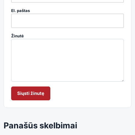
El. paštas
Žinutė
Siųsti žinutę
Panašūs skelbimai