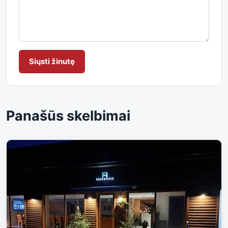
Siųsti žinutę
Panašūs skelbimai