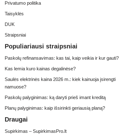
Privatumo politika
Taisyklės
DUK
Straipsniai
Populiariausi straipsniai
Paskolų refinansavimas: kas tai, kaip veikia ir kur gauti?
Kas lemia kuro kainas degalinėse?
Saulės elektrinės kaina 2026 m.: kiek kainuoja įsirengti
namuose?
Paskolų palyginimas: ką daryti prieš imant kreditą
Planų palyginimas: kaip išsirinkti geriausią planą?
Draugai
Supirkimas – SupirkimasPro.lt