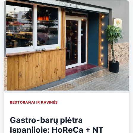
RESTORANAI IR KAVINĖS
Gastro-barų plėtra
Ispanijoje: HoReCa + NT