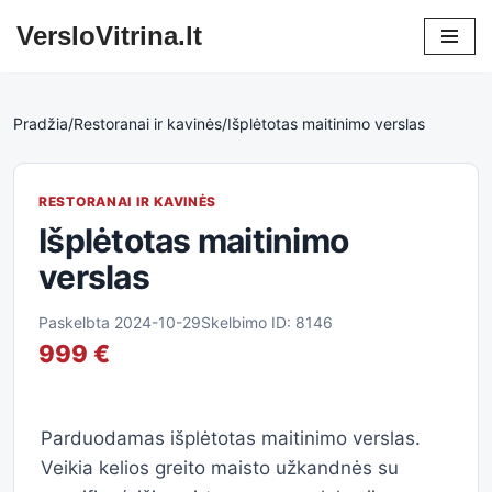
VersloVitrina.lt
Skip
to
content
Pradžia
/
Restoranai ir kavinės
/
Išplėtotas maitinimo verslas
RESTORANAI IR KAVINĖS
Išplėtotas maitinimo
verslas
Paskelbta 2024-10-29
Skelbimo ID: 8146
999 €
Parduodamas išplėtotas maitinimo verslas.
Veikia kelios greito maisto užkandnės su