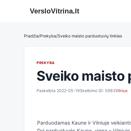
VersloVitrina.lt
Skip
to
content
Pradžia
/
Prekyba
/
Sveiko maisto parduotuvių tinklas
PREKYBA
Sveiko maisto 
Paskelbta 2022-05-19
Skelbimo ID: 5983
Vilnius
Parduodamas Kaune ir Vilniuje veikianti
Dvi parduotuvės Kaune, viena – Vilniuje.