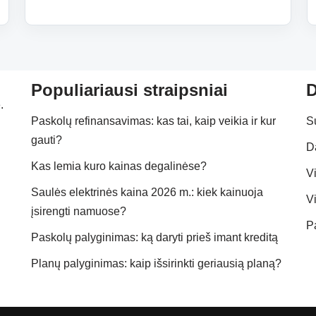
Populiariausi straipsniai
D
.
Paskolų refinansavimas: kas tai, kaip veikia ir kur
S
gauti?
D
Kas lemia kuro kainas degalinėse?
Vi
Saulės elektrinės kaina 2026 m.: kiek kainuoja
Vi
įsirengti namuose?
P
Paskolų palyginimas: ką daryti prieš imant kreditą
Planų palyginimas: kaip išsirinkti geriausią planą?