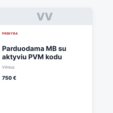
VV
PREKYBA
Parduodama MB su
aktyviu PVM kodu
Vilnius
750 €