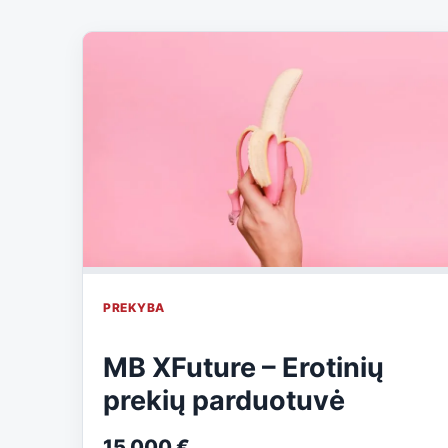
PREKYBA
MB XFuture – Erotinių
prekių parduotuvė
15 000 €