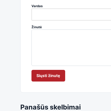
Vardas
Žinutė
Siųsti žinutę
Panašūs skelbimai