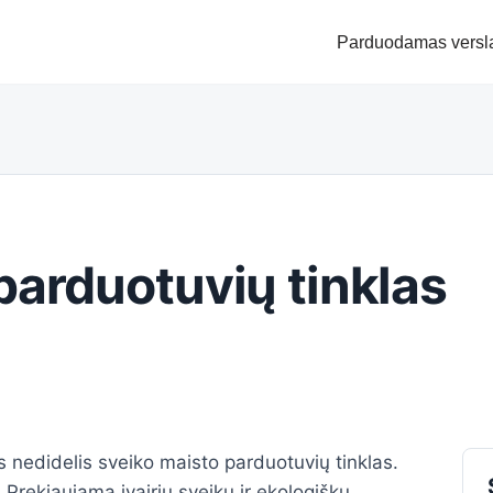
Parduodamas versl
parduotuvių tinklas
s nedidelis sveiko maisto parduotuvių tinklas.
 Prekiaujama įvairiu sveiku ir ekologišku