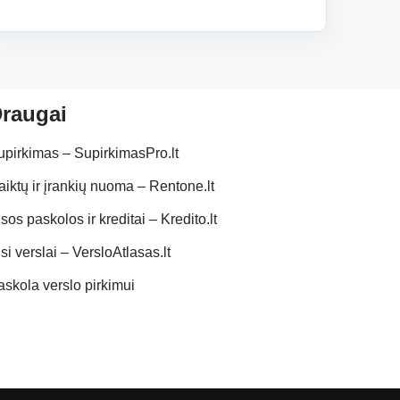
raugai
upirkimas – SupirkimasPro.lt
aiktų ir įrankių nuoma – Rentone.lt
sos paskolos ir kreditai – Kredito.lt
si verslai – VersloAtlasas.lt
askola verslo pirkimui