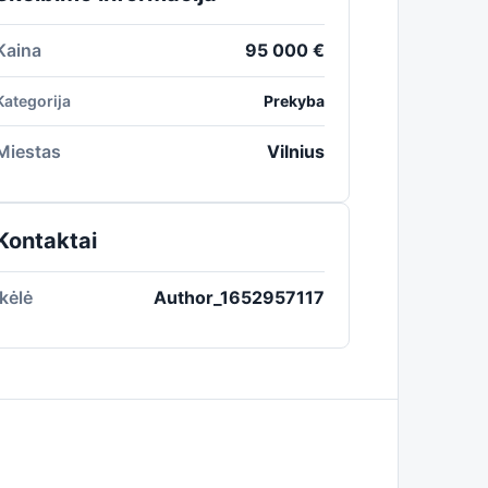
Kaina
95 000 €
Kategorija
Prekyba
Miestas
Vilnius
Kontaktai
Įkėlė
Author_1652957117