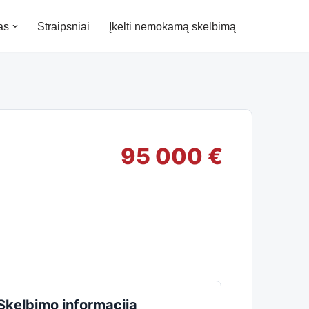
as
Straipsniai
Įkelti nemokamą skelbimą
95 000 €
Skelbimo informacija