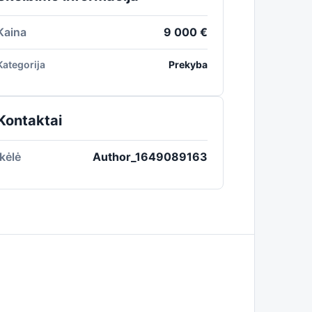
Kaina
9 000 €
Kategorija
Prekyba
Kontaktai
Įkėlė
Author_1649089163