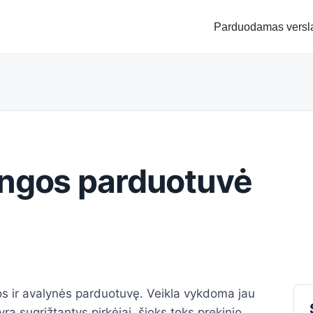
Parduodamas versl
angos parduotuvė
s ir avalynės parduotuvę. Veikla vykdoma jau
ra sugrįžtantys pirkėjai, šioks toks prekinio