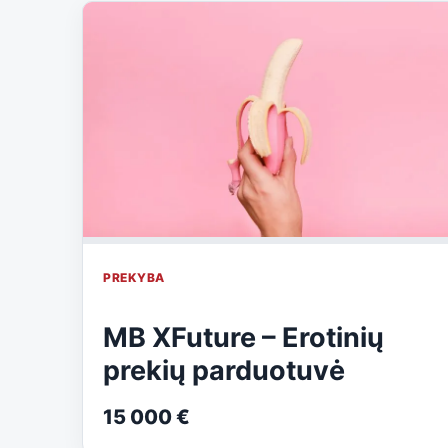
PREKYBA
MB XFuture – Erotinių
prekių parduotuvė
15 000 €