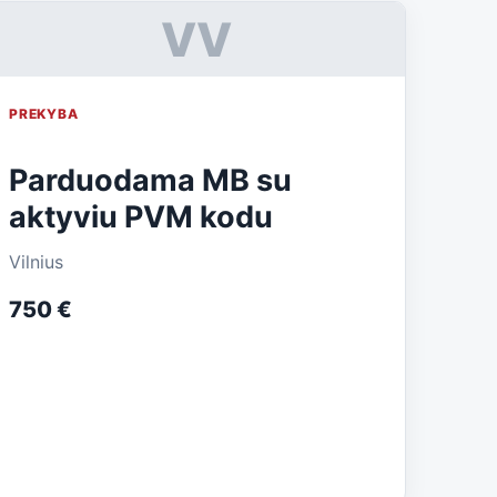
VV
PREKYBA
Parduodama MB su
aktyviu PVM kodu
Vilnius
750 €