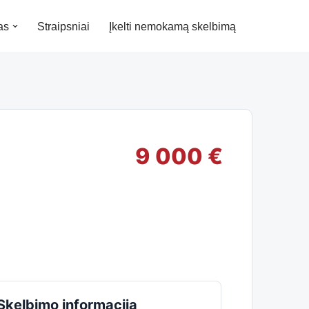
as
Straipsniai
Įkelti nemokamą skelbimą
9 000 €
Skelbimo informacija