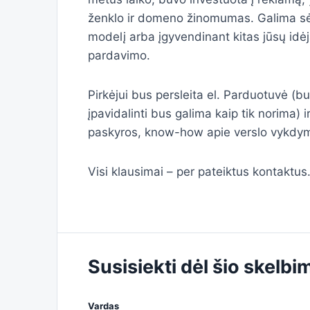
ženklo ir domeno žinomumas. Galima sėkm
modelį arba įgyvendinant kitas jūsų idėj
pardavimo.
Pirkėjui bus persleita el. Parduotuvė (bu
įpavidalinti bus galima kaip tik norima) i
paskyros, know-how apie verslo vykdymą,
Visi klausimai – per pateiktus kontaktus
Susisiekti dėl šio skelbi
Vardas