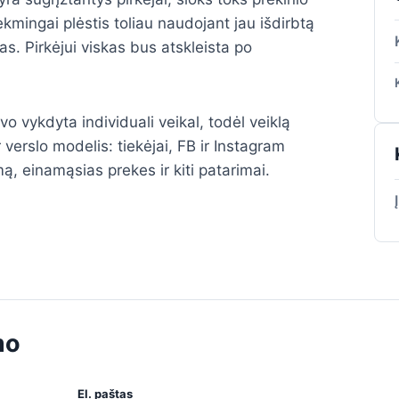
ingai plėstis toliau naudojant jau išdirbtą
as. Pirkėjui viskas bus atskleista po
vo vykdyta individuali veikal, todėl veiklą
r verslo modelis: tiekėjai, FB ir Instagram
 einamąsias prekes ir kiti patarimai.
.
mo
El. paštas