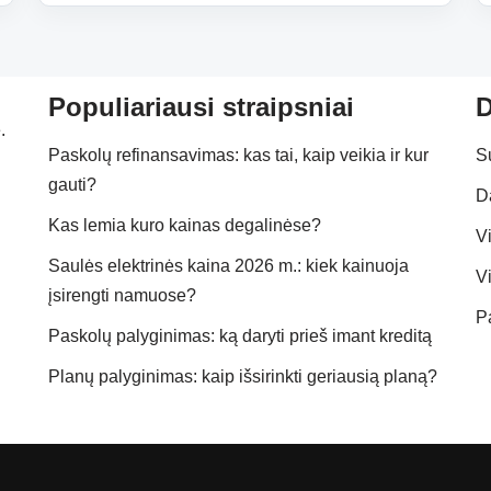
Populiariausi straipsniai
D
.
Paskolų refinansavimas: kas tai, kaip veikia ir kur
S
gauti?
D
Kas lemia kuro kainas degalinėse?
Vi
Saulės elektrinės kaina 2026 m.: kiek kainuoja
Vi
įsirengti namuose?
P
Paskolų palyginimas: ką daryti prieš imant kreditą
Planų palyginimas: kaip išsirinkti geriausią planą?