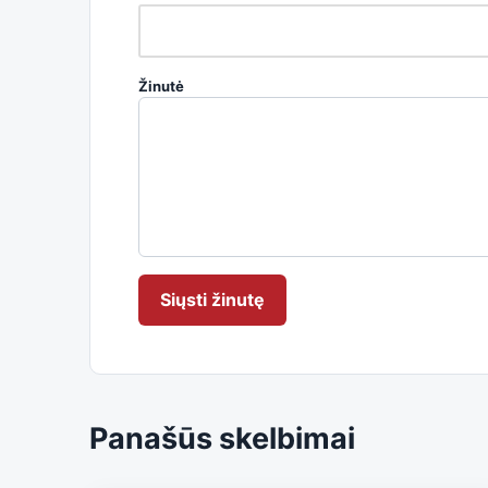
Žinutė
Siųsti žinutę
Panašūs skelbimai