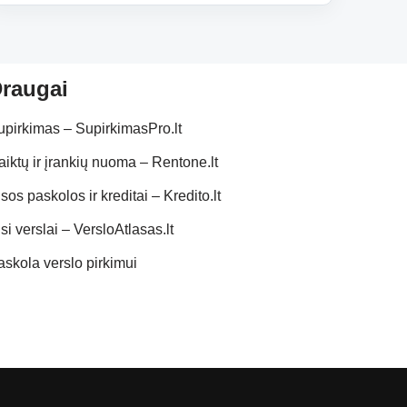
raugai
upirkimas – SupirkimasPro.lt
aiktų ir įrankių nuoma – Rentone.lt
sos paskolos ir kreditai – Kredito.lt
si verslai – VersloAtlasas.lt
askola verslo pirkimui