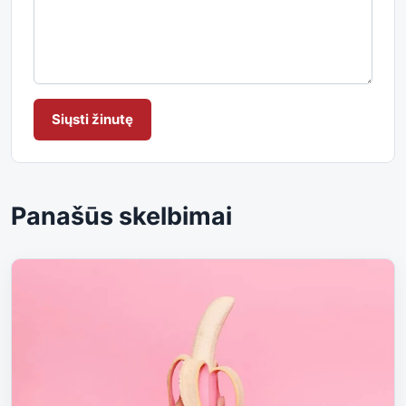
Siųsti žinutę
Panašūs skelbimai