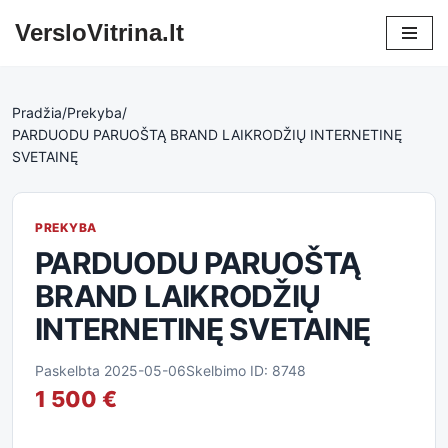
VersloVitrina.lt
Skip
to
content
Pradžia
/
Prekyba
/
PARDUODU PARUOŠTĄ BRAND LAIKRODŽIŲ INTERNETINĘ
SVETAINĘ
PREKYBA
PARDUODU PARUOŠTĄ
BRAND LAIKRODŽIŲ
INTERNETINĘ SVETAINĘ
Paskelbta 2025-05-06
Skelbimo ID: 8748
1 500 €