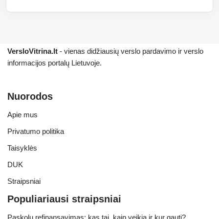
VersloVitrina.lt
- vienas didžiausių verslo pardavimo ir verslo
informacijos portalų Lietuvoje.
Nuorodos
Apie mus
Privatumo politika
Taisyklės
DUK
Straipsniai
Populiariausi straipsniai
Paskolų refinansavimas: kas tai, kaip veikia ir kur gauti?