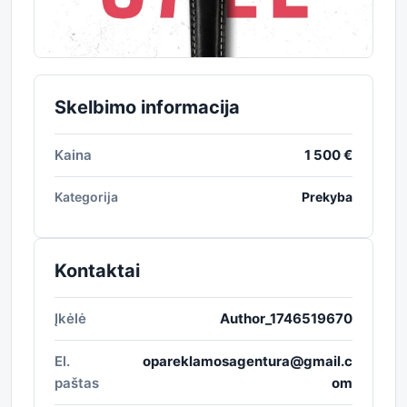
Skelbimo informacija
Kaina
1 500 €
Kategorija
Prekyba
Kontaktai
Įkėlė
Author_1746519670
El.
opareklamosagentura@gmail.c
paštas
om