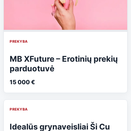
PREKYBA
MB XFuture – Erotinių prekių
parduotuvė
15 000 €
PREKYBA
Idealūs grynaveisliai Ši Cu