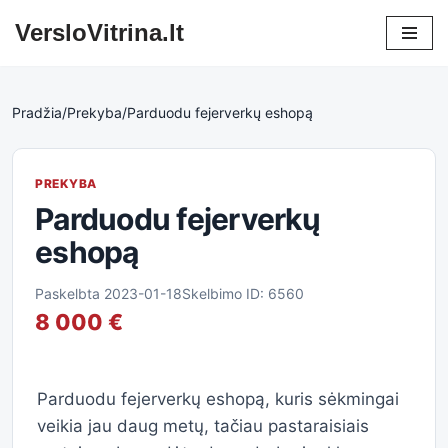
VersloVitrina.lt
Skip
to
content
Pradžia
/
Prekyba
/
Parduodu fejerverkų eshopą
PREKYBA
Parduodu fejerverkų
eshopą
Paskelbta 2023-01-18
Skelbimo ID: 6560
8 000 €
Parduodu fejerverkų eshopą, kuris sėkmingai
veikia jau daug metų, tačiau pastaraisiais