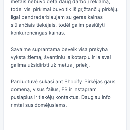
metais nebuvo dėta daug darbo į reklamą,
todėl visi pirkimai buvo tik iš grįžtančių pirkėjų.
Ilgai bendradarbiaujam su geras kainas
siūlančiais tiekėjais, todėl galim pasiūlyti
konkurencingas kainas.
Savaime suprantama beveik visa prekyba
vyksta žiemą, šventiniu laikotarpiu ir laisvai
galima užsidirbti už metus į priekį.
Parduotuvė sukasi ant Shopify. Pirkėjas gaus
domeną, visus failus, FB ir Instagram
puslapius ir tiekėjų kontaktus. Daugiau info
rimtai susidomėjusiems.