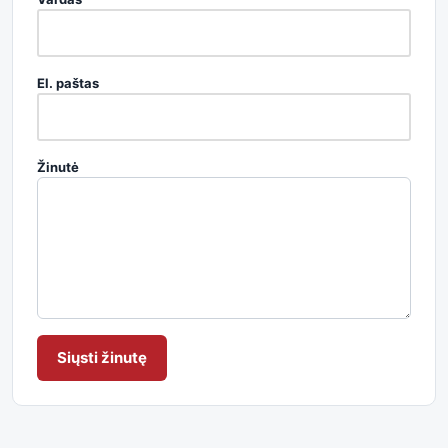
El. paštas
Žinutė
Siųsti žinutę