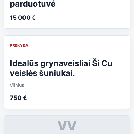
parduotuvė
15 000 €
PREKYBA
Idealūs grynaveisliai Ši Cu
veislės šuniukai.
Vilnius
750 €
VV