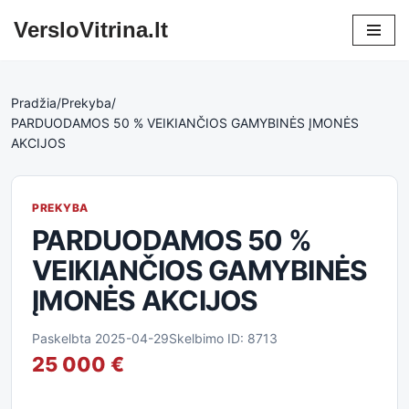
VersloVitrina.lt
Skip
to
content
Pradžia
/
Prekyba
/
PARDUODAMOS 50 % VEIKIANČIOS GAMYBINĖS ĮMONĖS
AKCIJOS
PREKYBA
PARDUODAMOS 50 %
VEIKIANČIOS GAMYBINĖS
ĮMONĖS AKCIJOS
Paskelbta 2025-04-29
Skelbimo ID: 8713
25 000 €