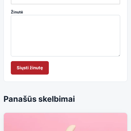
Žinutė
Siųsti žinutę
Panašūs skelbimai