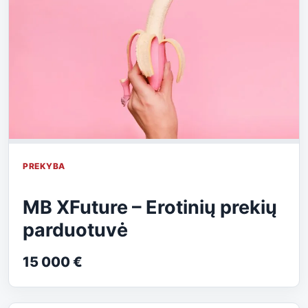
PREKYBA
MB XFuture – Erotinių prekių
parduotuvė
15 000 €