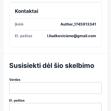
Kontaktai
Įkėlė
Author_1745913341
El. paštas
l.liudkeviciene@gmail.com
Susisiekti dėl šio skelbimo
Vardas
El. paštas