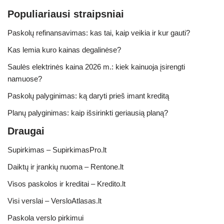
Populiariausi straipsniai
Paskolų refinansavimas: kas tai, kaip veikia ir kur gauti?
Kas lemia kuro kainas degalinėse?
Saulės elektrinės kaina 2026 m.: kiek kainuoja įsirengti
namuose?
Paskolų palyginimas: ką daryti prieš imant kreditą
Planų palyginimas: kaip išsirinkti geriausią planą?
Draugai
Supirkimas – SupirkimasPro.lt
Daiktų ir įrankių nuoma – Rentone.lt
Visos paskolos ir kreditai – Kredito.lt
Visi verslai – VersloAtlasas.lt
Paskola verslo pirkimui