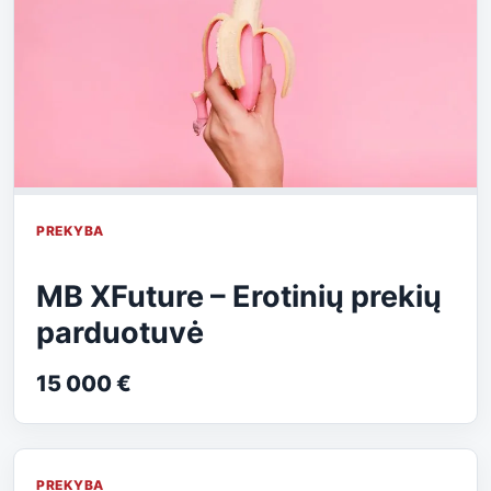
PREKYBA
MB XFuture – Erotinių prekių
parduotuvė
15 000 €
PREKYBA