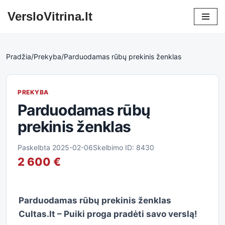
VersloVitrina.lt
Skip
to
content
Pradžia
/
Prekyba
/
Parduodamas rūbų prekinis ženklas
PREKYBA
Parduodamas rūbų
prekinis ženklas
Paskelbta 2025-02-06
Skelbimo ID: 8430
2 600 €
Parduodamas rūbų prekinis ženklas
Cultas.lt – Puiki proga pradėti savo verslą!