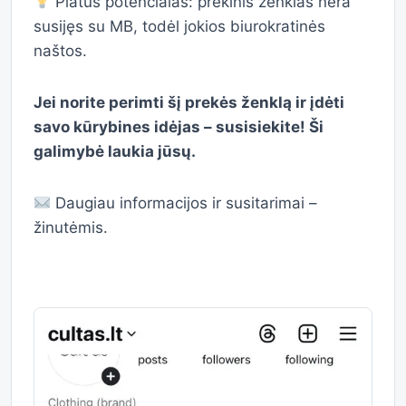
Platus potencialas: prekinis ženklas nėra
susijęs su MB, todėl jokios biurokratinės
naštos.
Jei norite perimti šį prekės ženklą ir įdėti
savo kūrybines idėjas – susisiekite! Ši
galimybė laukia jūsų.
Daugiau informacijos ir susitarimai –
žinutėmis.