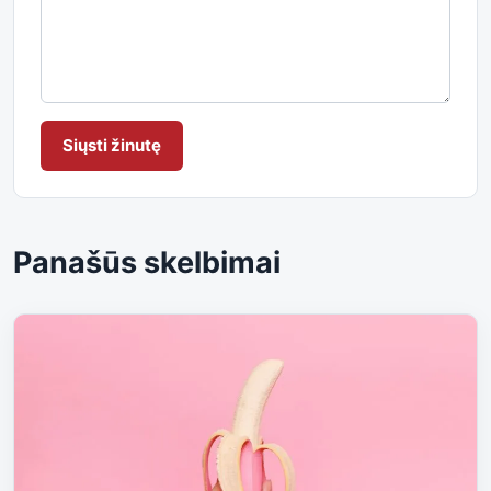
Siųsti žinutę
Panašūs skelbimai