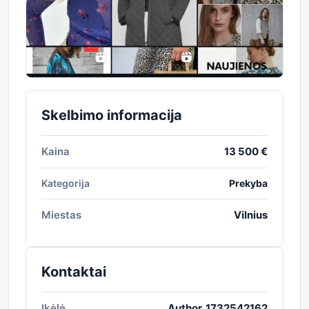
Skelbimo informacija
Kaina
13 500 €
Kategorija
Prekyba
Miestas
Vilnius
Kontaktai
Įkėlė
Author_1732542162