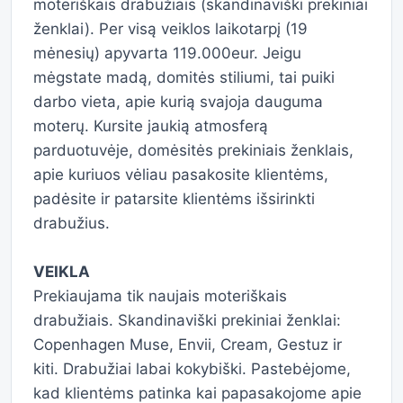
moteriškais drabužiais (skandinaviški prekiniai
ženklai). Per visą veiklos laikotarpį (19
mėnesių) apyvarta 119.000eur. Jeigu
mėgstate madą, domitės stiliumi, tai puiki
darbo vieta, apie kurią svajoja dauguma
moterų. Kursite jaukią atmosferą
parduotuvėje, domėsitės prekiniais ženklais,
apie kuriuos vėliau pasakosite klientėms,
padėsite ir patarsite klientėms išsirinkti
drabužius.
VEIKLA
Prekiaujama tik naujais moteriškais
drabužiais. Skandinaviški prekiniai ženklai:
Copenhagen Muse, Envii, Cream, Gestuz ir
kiti. Drabužiai labai kokybiški. Pastebėjome,
kad klientėms patinka kai papasakojome apie