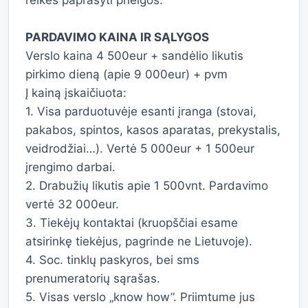
reikės paprašyti prieigos.
PARDAVIMO KAINA IR SĄLYGOS
Verslo kaina 4 500eur + sandėlio likutis
pirkimo dieną (apie 9 000eur) + pvm
Į kainą įskaičiuota:
1. Visa parduotuvėje esanti įranga (stovai,
pakabos, spintos, kasos aparatas, prekystalis,
veidrodžiai…). Vertė 5 000eur + 1 500eur
įrengimo darbai.
2. Drabužių likutis apie 1 500vnt. Pardavimo
vertė 32 000eur.
3. Tiekėjų kontaktai (kruopščiai esame
atsirinkę tiekėjus, pagrinde ne Lietuvoje).
4. Soc. tinklų paskyros, bei sms
prenumeratorių sąrašas.
5. Visas verslo „know how”. Priimtume jus