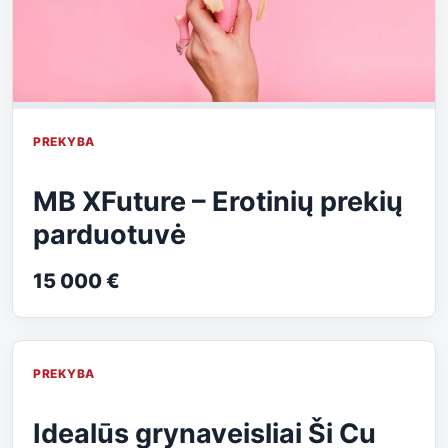
PREKYBA
MB XFuture – Erotinių prekių
parduotuvė
15 000 €
PREKYBA
Idealūs grynaveisliai Ši Cu