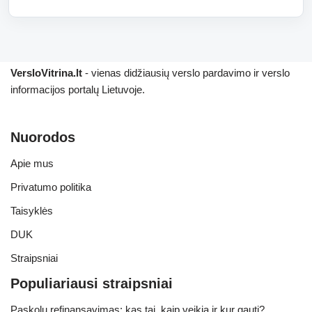
VersloVitrina.lt
- vienas didžiausių verslo pardavimo ir verslo
informacijos portalų Lietuvoje.
Nuorodos
Apie mus
Privatumo politika
Taisyklės
DUK
Straipsniai
Populiariausi straipsniai
Paskolų refinansavimas: kas tai, kaip veikia ir kur gauti?