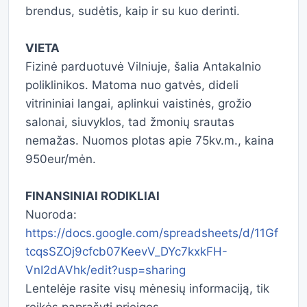
brendus, sudėtis, kaip ir su kuo derinti.
VIETA
Fizinė parduotuvė Vilniuje, šalia Antakalnio
poliklinikos. Matoma nuo gatvės, dideli
vitrininiai langai, aplinkui vaistinės, grožio
salonai, siuvyklos, tad žmonių srautas
nemažas. Nuomos plotas apie 75kv.m., kaina
950eur/mėn.
FINANSINIAI RODIKLIAI
Nuoroda:
https://docs.google.com/spreadsheets/d/11Gf
tcqsSZOj9cfcb07KeevV_DYc7kxkFH-
VnI2dAVhk/edit?usp=sharing
Lentelėje rasite visų mėnesių informaciją, tik