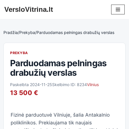
VersloVitrina.lt
Skip
to
content
Pradžia
/
Prekyba
/
Parduodamas pelningas drabužių verslas
PREKYBA
Parduodamas pelningas
drabužių verslas
Paskelbta 2024-11-25
Skelbimo ID: 8234
Vilnius
13 500 €
Fizinė parduotuvė Vilniuje, šalia Antakalnio
poliklinikos. Prekiaujama tik naujais