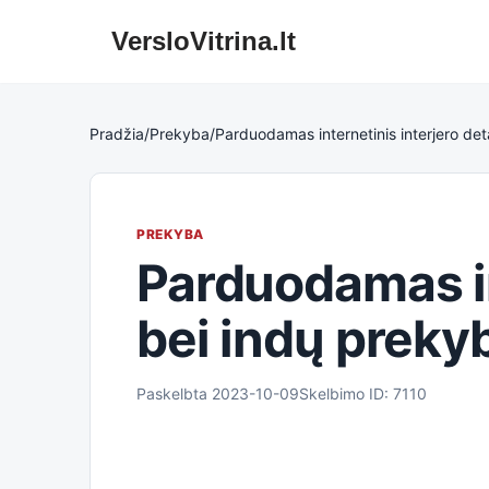
VersloVitrina.lt
Skip
to
content
Pradžia
/
Prekyba
/
Parduodamas internetinis interjero det
PREKYBA
Parduodamas in
bei indų preky
Paskelbta 2023-10-09
Skelbimo ID: 7110