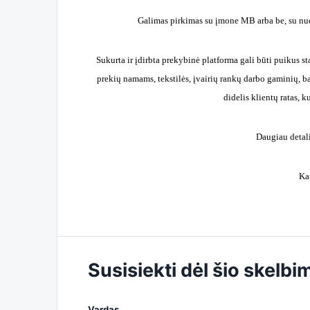
Galimas pirkimas su įmone MB arba be, su nu
Sukurta ir įdirbta prekybinė platforma gali būti puikus star
prekių namams, tekstilės, įvairių rankų darbo gaminių, b
didelis klientų ratas, 
Daugiau detali
Ka
Susisiekti dėl šio skelbi
Vardas