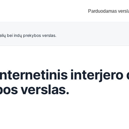
Parduodamas versl
alių bei indų prekybos verslas.
ternetinis interjero 
bos verslas.