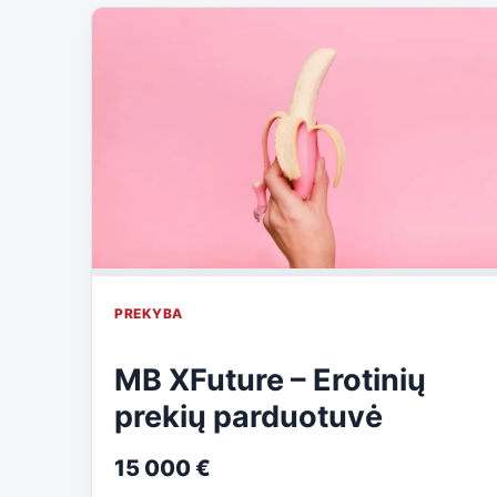
PREKYBA
MB XFuture – Erotinių
prekių parduotuvė
15 000 €