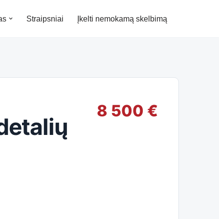
as
Straipsniai
Įkelti nemokamą skelbimą
8 500 €
detalių