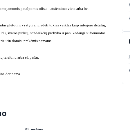
omojamomis patalpomis ofisu – atsiėmimo vieta arba be.
tas plėtoti ir vystyti ar pradėti tokias veiklas kaip interjero detalių,
aldų, švaros prekių, sendaikčių prekyba ir pan. kadangi suformuotas
kurie itin domisi prekėmis namams.
ų telefonu arba el. paštu.
ina derinama.
mo
El. paštas