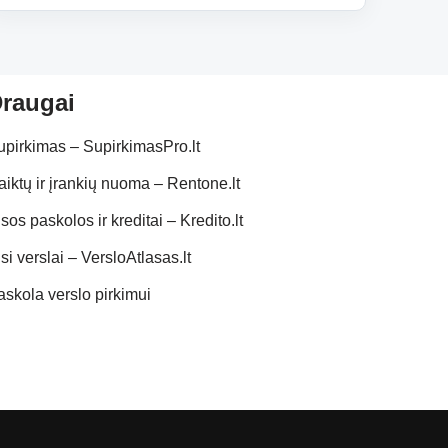
raugai
upirkimas – SupirkimasPro.lt
aiktų ir įrankių nuoma – Rentone.lt
sos paskolos ir kreditai – Kredito.lt
si verslai – VersloAtlasas.lt
askola verslo pirkimui