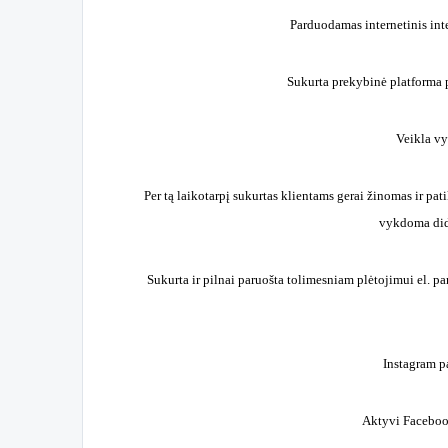
Parduodamas internetinis inte
Sukurta prekybinė platforma p
Veikla v
Per tą laikotarpį sukurtas klientams gerai žinomas ir pat
vykdoma didž
Sukurta ir pilnai paruošta tolimesniam plėtojimui el. 
Instagram p
Aktyvi Facebook