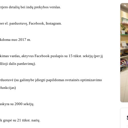
rjero detalių bei indų prekybos verslas.
er el. parduotuvę, Facebook, Instagram.
ykdoma nuo 2017 m.
ikimas vardas, aktyvus Facebook puslapis su 15 tūkst. sekėjų (per jį
ioji dalis pardavimų).
parduotuvė (su galimybe įdiegti papildomas svetainės optimizavimo
funkcijas)
askyra su 2000 sekėjų.
 grupė su 21 tūkst. narių.