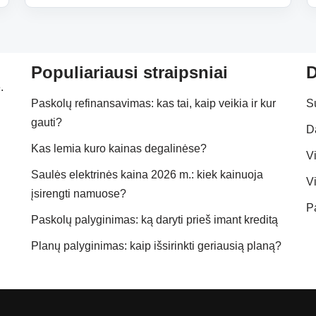
Populiariausi straipsniai
D
.
Paskolų refinansavimas: kas tai, kaip veikia ir kur
S
gauti?
D
Kas lemia kuro kainas degalinėse?
Vi
Saulės elektrinės kaina 2026 m.: kiek kainuoja
Vi
įsirengti namuose?
P
Paskolų palyginimas: ką daryti prieš imant kreditą
Planų palyginimas: kaip išsirinkti geriausią planą?