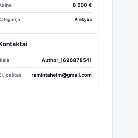
Kaina
8 500 €
Kategorija
Prekyba
Kontaktai
Įkėlė
Author_1696878541
El. paštas
ramintahelm@gmail.com