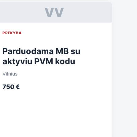
VV
PREKYBA
Parduodama MB su
aktyviu PVM kodu
Vilnius
750 €