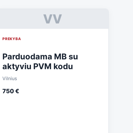
VV
PREKYBA
Parduodama MB su
aktyviu PVM kodu
Vilnius
750 €