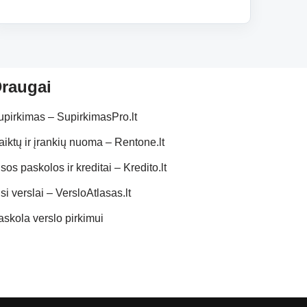
raugai
upirkimas – SupirkimasPro.lt
aiktų ir įrankių nuoma – Rentone.lt
sos paskolos ir kreditai – Kredito.lt
si verslai – VersloAtlasas.lt
askola verslo pirkimui