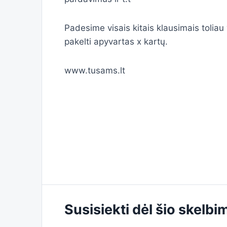
Padesime visais kitais klausimais toliau
pakelti apyvartas x kartų.
www.tusams.lt
Susisiekti dėl šio skelbi