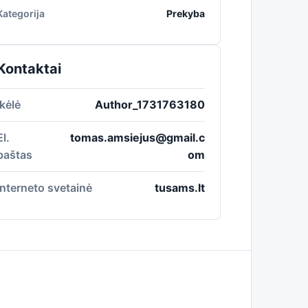
Kategorija
Prekyba
Kontaktai
Įkėlė
Author_1731763180
El.
tomas.amsiejus@gmail.c
paštas
om
Interneto svetainė
tusams.lt