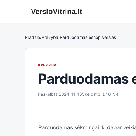
VersloVitrina.lt
Skip
to
content
Pradžia
/
Prekyba
/
Parduodamas eshop verslas
PREKYBA
Parduodamas e
Paskelbta 2024-11-16
Skelbimo ID: 8194
Parduodamas sėkmingai iki dabar veikia