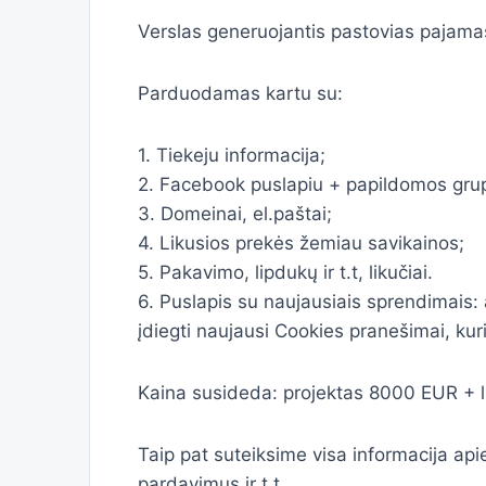
Verslas generuojantis pastovias pajamas 
Parduodamas kartu su:
1. Tiekeju informacija;
2. Facebook puslapiu + papildomos gru
3. Domeinai, el.paštai;
4. Likusios prekės žemiau savikainos;
5. Pakavimo, lipdukų ir t.t, likučiai.
6. Puslapis su naujausiais sprendimais: 
įdiegti naujausi Cookies pranešimai, kur
Kaina susideda: projektas 8000 EUR + li
Taip pat suteiksime visa informacija ap
pardavimus ir t.t