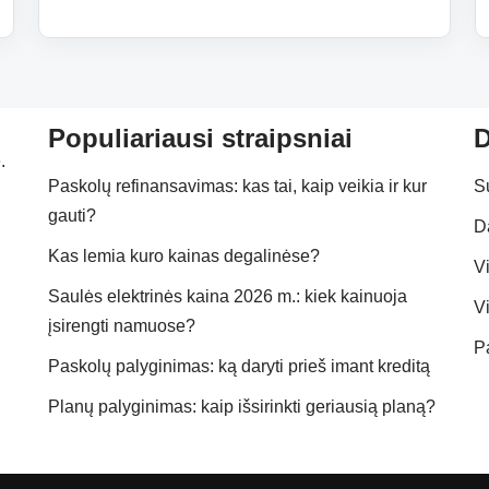
Populiariausi straipsniai
D
.
Paskolų refinansavimas: kas tai, kaip veikia ir kur
S
gauti?
D
Kas lemia kuro kainas degalinėse?
Vi
Saulės elektrinės kaina 2026 m.: kiek kainuoja
Vi
įsirengti namuose?
P
Paskolų palyginimas: ką daryti prieš imant kreditą
Planų palyginimas: kaip išsirinkti geriausią planą?