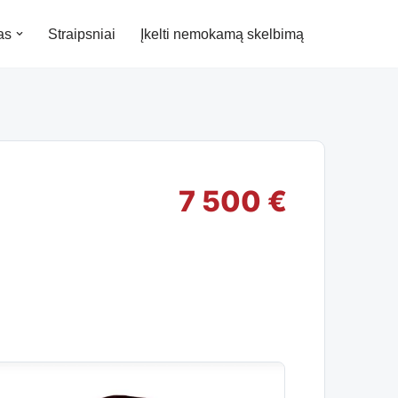
as
Straipsniai
Įkelti nemokamą skelbimą
7 500 €