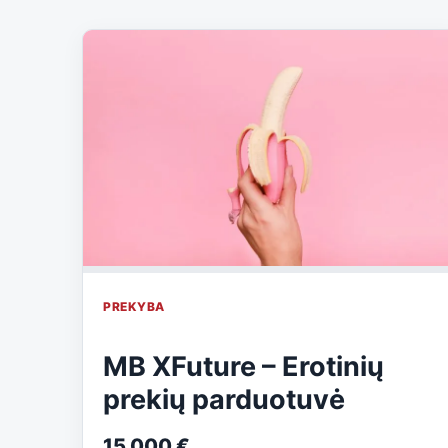
PREKYBA
MB XFuture – Erotinių
prekių parduotuvė
15 000 €