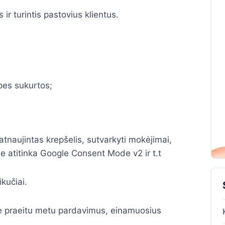
ir turintis pastovius klientus.
pes sukurtos;
atnaujintas krepšelis, sutvarkyti mokėjimai,
ie atitinka Google Consent Mode v2 ir t.t
kučiai.
ie praeitu metu pardavimus, einamuosius