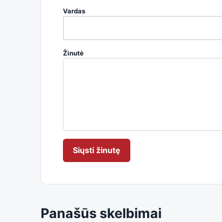
Vardas
Žinutė
Siųsti žinutę
Panašūs skelbimai