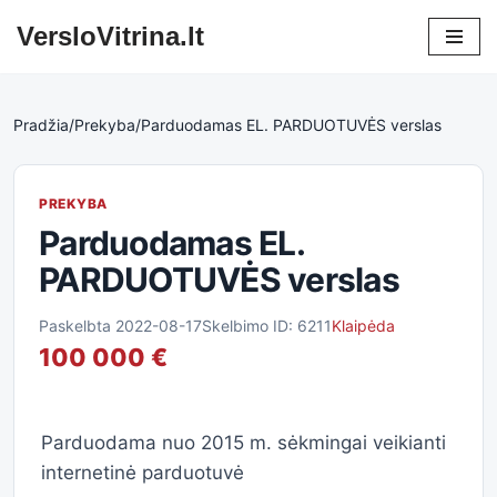
VersloVitrina.lt
Skip
to
content
Pradžia
/
Prekyba
/
Parduodamas EL. PARDUOTUVĖS verslas
PREKYBA
Parduodamas EL.
PARDUOTUVĖS verslas
Paskelbta 2022-08-17
Skelbimo ID: 6211
Klaipėda
100 000 €
Parduodama nuo 2015 m. sėkmingai veikianti
internetinė parduotuvė