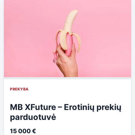
PREKYBA
MB XFuture – Erotinių prekių
parduotuvė
15 000 €