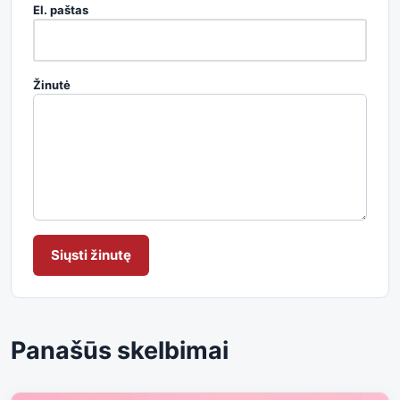
El. paštas
Žinutė
Siųsti žinutę
Panašūs skelbimai