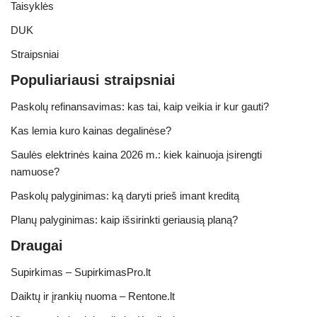
Taisyklės
DUK
Straipsniai
Populiariausi straipsniai
Paskolų refinansavimas: kas tai, kaip veikia ir kur gauti?
Kas lemia kuro kainas degalinėse?
Saulės elektrinės kaina 2026 m.: kiek kainuoja įsirengti
namuose?
Paskolų palyginimas: ką daryti prieš imant kreditą
Planų palyginimas: kaip išsirinkti geriausią planą?
Draugai
Supirkimas – SupirkimasPro.lt
Daiktų ir įrankių nuoma – Rentone.lt