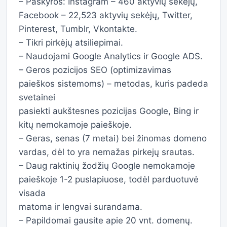
– Paskyros: Instagram – 460 aktyvių sekėjų,
Facebook – 22,523 aktyvių sekėjų, Twitter,
Pinterest, Tumblr, Vkontakte.
– Tikri pirkėjų atsiliepimai.
– Naudojami Google Analytics ir Google ADS.
– Geros pozicijos SEO (optimizavimas
paieškos sistemoms) – metodas, kuris padeda
svetainei
pasiekti aukštesnes pozicijas Google, Bing ir
kitų nemokamoje paieškoje.
– Geras, senas (7 metai) bei žinomas domeno
vardas, dėl to yra nemažas pirkejų srautas.
– Daug raktinių žodžių Google nemokamoje
paieškoje 1-2 puslapiuose, todėl parduotuvė
visada
matoma ir lengvai surandama.
– Papildomai gausite apie 20 vnt. domenų.