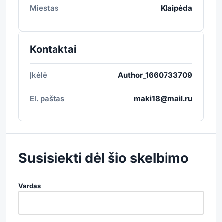
Miestas
Klaipėda
Kontaktai
Įkėlė
Author_1660733709
El. paštas
maki18@mail.ru
Susisiekti dėl šio skelbimo
Vardas