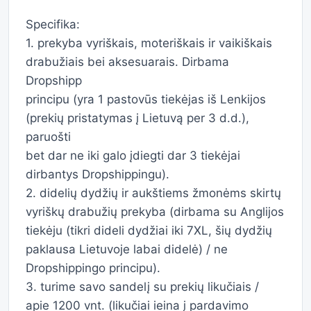
Specifika:
1. prekyba vyriškais, moteriškais ir vaikiškais
drabužiais bei aksesuarais. Dirbama
Dropshipp
principu (yra 1 pastovūs tiekėjas iš Lenkijos
(prekių pristatymas į Lietuvą per 3 d.d.),
paruošti
bet dar ne iki galo įdiegti dar 3 tiekėjai
dirbantys Dropshippingu).
2. didelių dydžių ir aukštiems žmonėms skirtų
vyriškų drabužių prekyba (dirbama su Anglijos
tiekėju (tikri dideli dydžiai iki 7XL, šių dydžių
paklausa Lietuvoje labai didelė) / ne
Dropshippingo principu).
3. turime savo sandelį su prekių likučiais /
apie 1200 vnt. (likučiai ieina į pardavimo