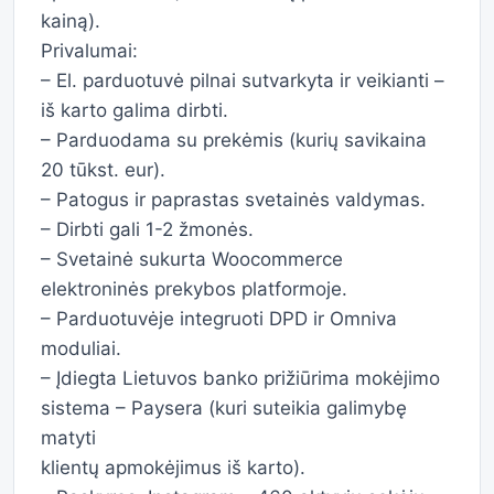
kainą).
Privalumai:
– El. parduotuvė pilnai sutvarkyta ir veikianti –
iš karto galima dirbti.
– Parduodama su prekėmis (kurių savikaina
20 tūkst. eur).
– Patogus ir paprastas svetainės valdymas.
– Dirbti gali 1-2 žmonės.
– Svetainė sukurta Woocommerce
elektroninės prekybos platformoje.
– Parduotuvėje integruoti DPD ir Omniva
moduliai.
– Įdiegta Lietuvos banko prižiūrima mokėjimo
sistema – Paysera (kuri suteikia galimybę
matyti
klientų apmokėjimus iš karto).